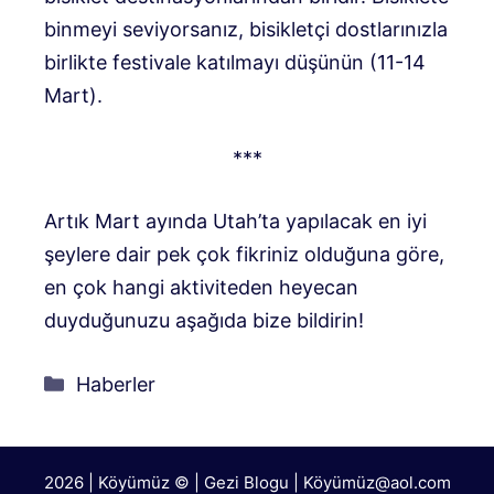
binmeyi seviyorsanız, bisikletçi dostlarınızla
birlikte festivale katılmayı düşünün (11-14
Mart).
***
Artık Mart ayında Utah’ta yapılacak en iyi
şeylere dair pek çok fikriniz olduğuna göre,
en çok hangi aktiviteden heyecan
duyduğunuzu aşağıda bize bildirin!
Kategoriler
Haberler
2026 | Köyümüz © | Gezi Blogu | Köyümü
z@aol.com