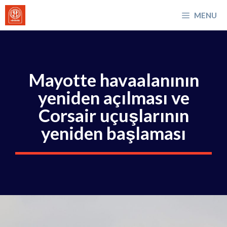
İçeriğe
MENU
atla
Mayotte havaalanının
yeniden açılması ve
Corsair uçuşlarının
yeniden başlaması