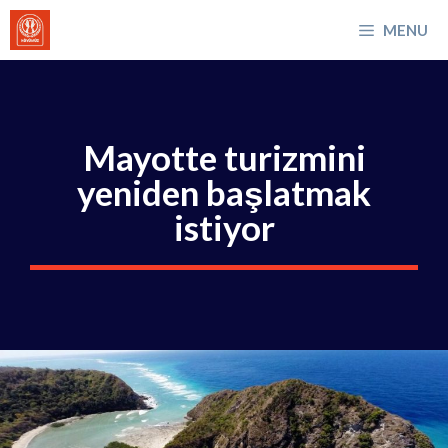
İçeriğe
MENU
atla
Mayotte turizmini
yeniden başlatmak
istiyor