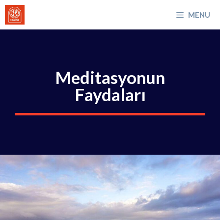
İçeriğe
MENU
atla
Meditasyonun
Faydaları