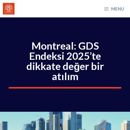
İçeriğe
MENU
atla
Montreal: GDS
Endeksi 2025’te
dikkate değer bir
atılım