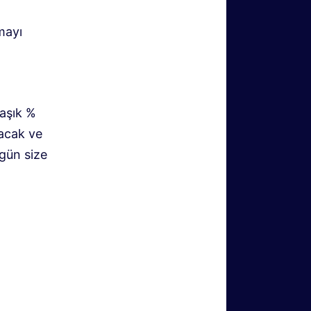
mayı
laşık %
yacak ve
gün size