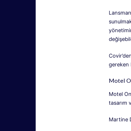
Lansman 
sunulmak
yönetimin
değişebi
Covir’de
gereken 
Motel On
Motel One
tasarım 
Martine