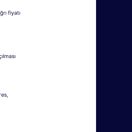
rı fiyatı
m
ılması
res,