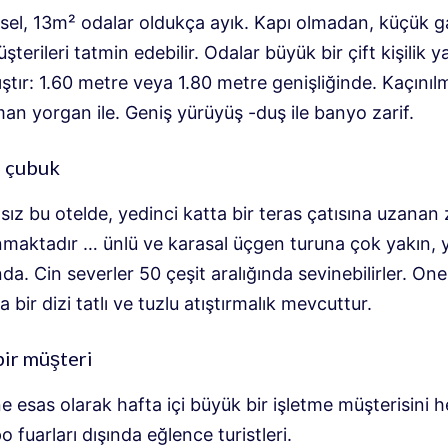
vsel, 13m² odalar oldukça ayık. Kapı olmadan, küçük g
terileri tatmin edebilir. Odalar büyük bir çift kişilik ya
ştır: 1.60 metre veya 1.80 metre genişliğinde. Kaçını
an yorgan ile. Geniş yürüyüş -duş ile banyo zarif.
i çubuk
ız bu otelde, yedinci katta bir teras çatısına uzanan z
nmaktadır … ünlü ve karasal üçgen turuna çok yakın,
a. Cin severler 50 çeşit aralığında sevinebilirler. One
 bir dizi tatlı ve tuzlu atıştırmalık mevcuttur.
bir müşteri
 esas olarak hafta içi büyük bir işletme müşterisini h
o fuarları dışında eğlence turistleri.