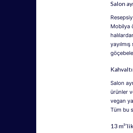
Salon ay
Resepsiy
Mobilya 
halılarda
yayılmış 
göçebeler
Kahvaltı
Salon ayr
ürünler v
vegan yay
Tüm bu se
13 m²’li