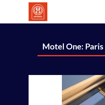
İçeriğe
atla
Motel One: Paris 