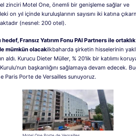
l zinciri Motel One, önemli bir genişleme sağlar ve
i on yıl içinde kuruluşlarının sayısını iki katına çıkar
ktadır (nesnel: 200 otel).
ı hedef, Fransız Yatırım Fonu PAI Partners ile ortaklık
de mümkün olacak
ilkbaharda şirketin hisselerinin yak
tın aldı. Kurucu Dieter Müller, % 20’lik bir katılımı koru
Kurulu’nun başkanlığını sağlamaya devam edecek. Bu
e Paris Porte de Versailles sunuyoruz.
Motel One Porte de Versailles