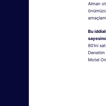
Alman ote
önümüzdek
amaçlama
Bu iddial
sayesin
80’ini sa
Denetim 
Motel On