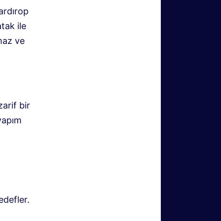
ardırop
tak ile
lmaz ve
arif bir
 yapım
edefler.