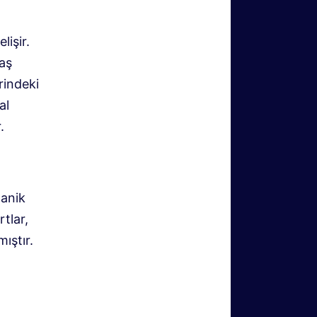
işir.
aş
rindeki
al
.
ganik
rtlar,
ıştır.