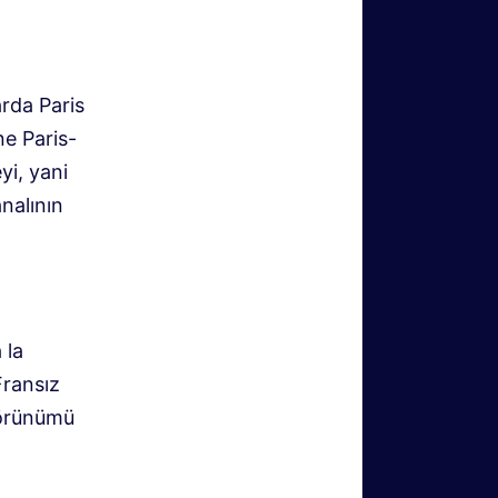
rda Paris
ne Paris-
yi, yani
nalının
 la
Fransız
görünümü