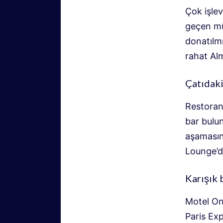
Çok işle
geçen müş
donatılmı
rahat Alm
Çatıdak
Restorans
bar bulu
aşamasınd
Lounge’da
Karışık 
Motel One
Paris Exp