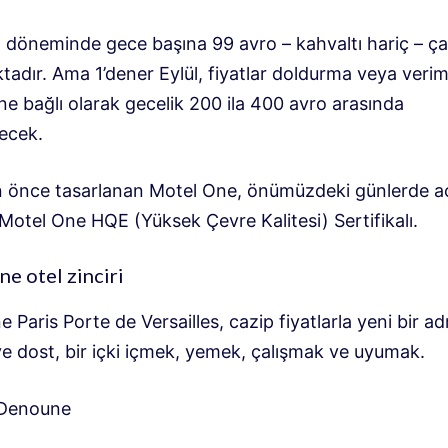
döneminde gece başına 99 avro – kahvaltı hariç – çağ
tadır. Ama 1’den
er
Eylül, fiyatlar doldurma veya veri
e bağlı olarak gecelik 200 ila 400 avro arasında
lecek.
n önce tasarlanan Motel One, önümüzdeki günlerde aç
Motel One HQE (Yüksek Çevre Kalitesi) Sertifikalı.
e otel zinciri
 Paris Porte de Versailles, cazip fiyatlarla yeni bir ad
ve dost, bir içki içmek, yemek, çalışmak ve uyumak.
 Denoune