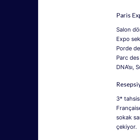
Paris Ex
Salon dö
Expo sekt
Porde de 
Parc des 
DNA’sı, 
Resepsiy
3* tahsis
Français
sokak san
çekiyor.