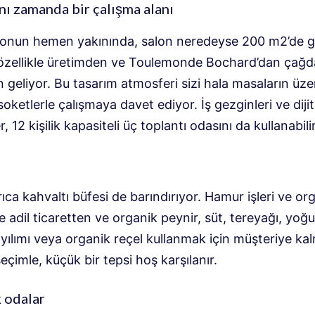
nı zamanda bir çalışma alanı
onun hemen yakınında, salon neredeyse 200 m2’de gel
özellikle üretimden ve Toulemonde Bochard’dan çağd
n geliyor. Bu tasarım atmosferi sizi hala masaların üze
soketlerle çalışmaya davet ediyor. İş gezginleri ve dijit
, 12 kişilik kapasiteli üç toplantı odasını da kullanabilir
ıca kahvaltı büfesi de barındırıyor. Hamur işleri ve or
e adil ticaretten ve organik peynir, süt, tereyağı, yoğu
ılımı veya organik reçel kullanmak için müşteriye kalm
çimle, küçük bir tepsi hoş karşılanır.
k odalar