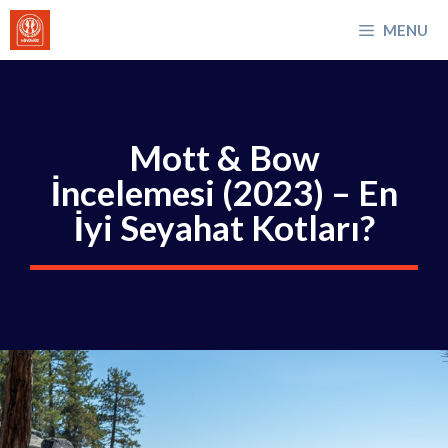
İçeriğe
MENU
atla
Mott & Bow
İncelemesi (2023) – En
İyi Seyahat Kotları?