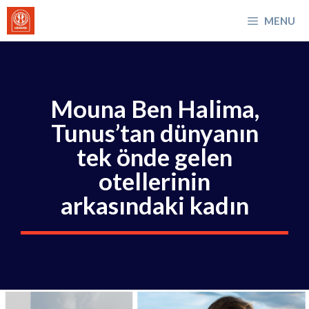
İçeriğe
MENU
atla
Mouna Ben Halima,
Tunus’tan dünyanın
tek önde gelen
otellerinin
arkasındaki kadın