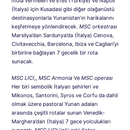
mola vermeleri ve Efes (Türkiye) ve Napoli
(İtalya) için Kusadasi gibi diğer olağanüstü
destinasyonlarla Yunanistan’ın harikalarını
keşfetmeye yönlendirecek.
MSC orkestrası
Marsilya’dan Sardunya’da (İtalya) Cenova,
Civitavecchia, Barcelona, ​​Ibiza ve Cagliari’yi
birbirine bağlayan 7 gecelik bir rota
sunacak.
MSC LICI
,,
MSC Armonia
Ve
MSC operası
Her biri sembolik İtalyan şehirleri ve
Mikonos, Santorini, Syros ve Corfu da dahil
olmak üzere pastoral Yunan adaları
arasında çeşitli rotalar sunan Venedik-
Marghera’dan (İtalya) 7 gece yolculukları