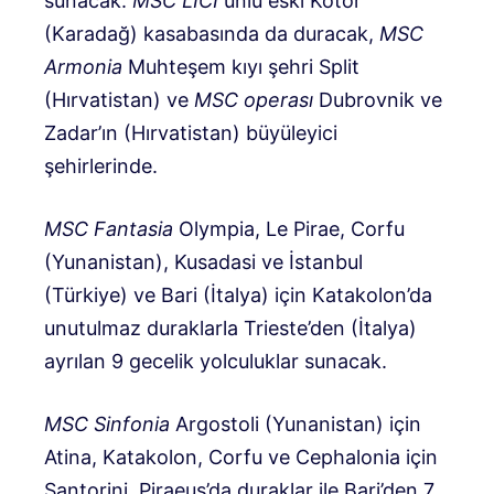
sunacak.
MSC LICI
ünlü eski Kotor
(Karadağ) kasabasında da duracak,
MSC
Armonia
Muhteşem kıyı şehri Split
(Hırvatistan) ve
MSC operası
Dubrovnik ve
Zadar’ın (Hırvatistan) büyüleyici
şehirlerinde.
MSC Fantasia
Olympia, Le Pirae, Corfu
(Yunanistan), Kusadasi ve İstanbul
(Türkiye) ve Bari (İtalya) için Katakolon’da
unutulmaz duraklarla Trieste’den (İtalya)
ayrılan 9 gecelik yolculuklar sunacak.
MSC Sinfonia
Argostoli (Yunanistan) için
Atina, Katakolon, Corfu ve Cephalonia için
Santorini, Piraeus’da duraklar ile Bari’den 7