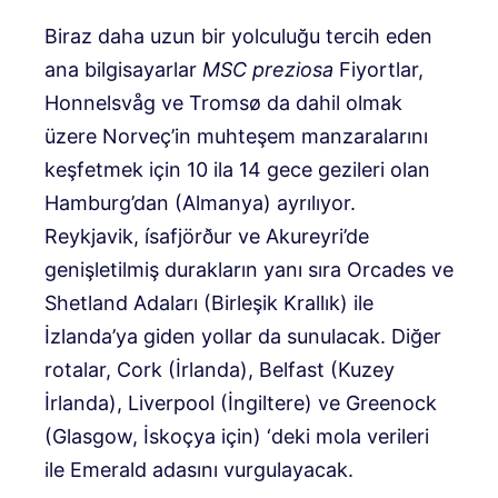
Biraz daha uzun bir yolculuğu tercih eden
ana bilgisayarlar
MSC preziosa
Fiyortlar,
Honnelsvåg ve Tromsø da dahil olmak
üzere Norveç’in muhteşem manzaralarını
keşfetmek için 10 ila 14 gece gezileri olan
Hamburg’dan (Almanya) ayrılıyor.
Reykjavik, ísafjörður ve Akureyri’de
genişletilmiş durakların yanı sıra Orcades ve
Shetland Adaları (Birleşik Krallık) ile
İzlanda’ya giden yollar da sunulacak. Diğer
rotalar, Cork (İrlanda), Belfast (Kuzey
İrlanda), Liverpool (İngiltere) ve Greenock
(Glasgow, İskoçya için) ‘deki mola verileri
ile Emerald adasını vurgulayacak.