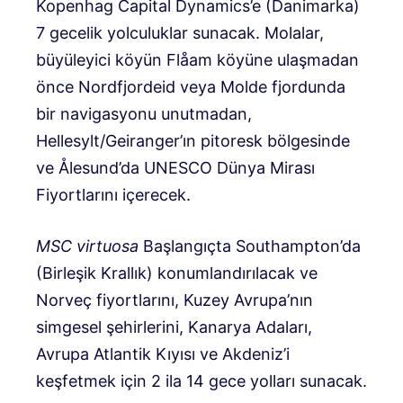
Kopenhag Capital Dynamics’e (Danimarka)
7 gecelik yolculuklar sunacak. Molalar,
büyüleyici köyün Flåam köyüne ulaşmadan
önce Nordfjordeid veya Molde fjordunda
bir navigasyonu unutmadan,
Hellesylt/Geiranger’ın pitoresk bölgesinde
ve Ålesund’da UNESCO Dünya Mirası
Fiyortlarını içerecek.
MSC virtuosa
Başlangıçta Southampton’da
(Birleşik Krallık) konumlandırılacak ve
Norveç fiyortlarını, Kuzey Avrupa’nın
simgesel şehirlerini, Kanarya Adaları,
Avrupa Atlantik Kıyısı ve Akdeniz’i
keşfetmek için 2 ila 14 gece yolları sunacak.