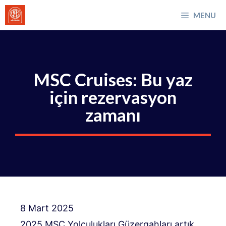
İçeriğe
MENU
atla
MSC Cruises: Bu yaz
için rezervasyon
zamanı
8 Mart 2025
2025 MSC Yolculukları Güzergahları artık