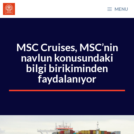
İçeriğe
MENU
atla
MSC Cruises, MSC’nin
navlun konusundaki
bilgi birikiminden
faydalanıyor