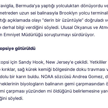
viglia, Bermuda'ya yaptığı yolculuktan dönüyordu v
metreden uzun sei balinasıyla Brooklyn yolcu terminali
ğı açıklamada olayı “derin bir üzüntüyle” doğruladı v
re derhal bilgi verdiğini söyledi. Ulusal Okyanus ve At
nin Emniyet Müdürlüğü soruşturmayı sürdürüyor.
topsiye götürüldü
topsi için Sandy Hook, New Jersey'e çekildi. Yetkililer
 kırıklar, sağ kürek kemiği bölgesinde doku travması 
dolu bir karın buldu. NOAA sözcüsü Andrea Gomez, 
neklerinin biyologların balinanın gemi çarpmasından 
mi çarpması yüzünden mi öldüğünü belirlemesine yar
ğini söyledi.