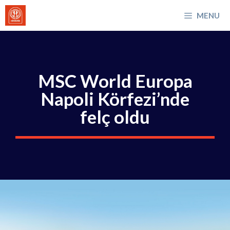
İçeriğe
MENU
atla
MSC World Europa
Napoli Körfezi’nde
felç oldu