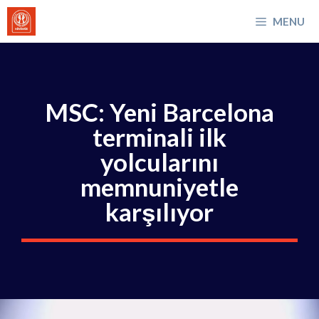
İçeriğe
MENU
atla
MSC: Yeni Barcelona
terminali ilk
yolcularını
memnuniyetle
karşılıyor