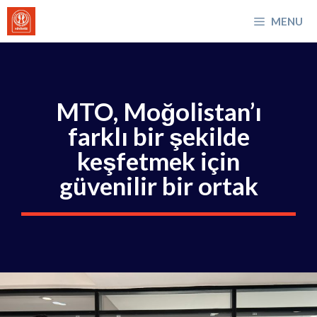
İçeriğe
MENU
atla
MTO, Moğolistan’ı
farklı bir şekilde
keşfetmek için
güvenilir bir ortak