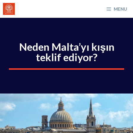
İçeriğe
MENU
atla
Neden Malta’yı kışın
teklif ediyor?