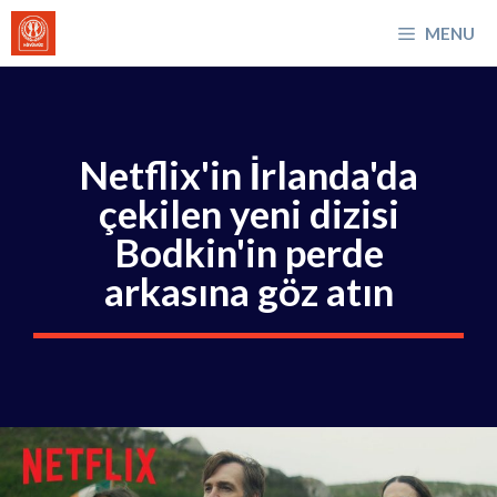
İçeriğe
MENU
atla
Netflix'in İrlanda'da
çekilen yeni dizisi
Bodkin'in perde
arkasına göz atın