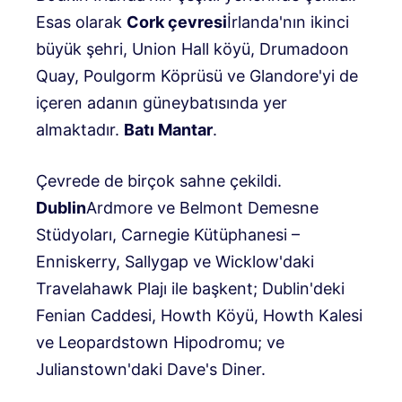
Esas olarak
Cork çevresi
İrlanda'nın ikinci
büyük şehri, Union Hall köyü, Drumadoon
Quay, Poulgorm Köprüsü ve Glandore'yi de
içeren adanın güneybatısında yer
almaktadır.
Batı Mantar
.
Çevrede de birçok sahne çekildi.
Dublin
Ardmore ve Belmont Demesne
Stüdyoları, Carnegie Kütüphanesi –
Enniskerry, Sallygap ve Wicklow'daki
Travelahawk Plajı ile başkent; Dublin'deki
Fenian Caddesi, Howth Köyü, Howth Kalesi
ve Leopardstown Hipodromu; ve
Julianstown'daki Dave's Diner.