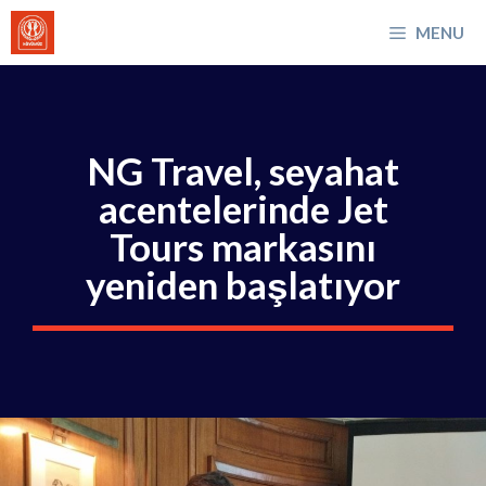
İçeriğe
MENU
atla
NG Travel, seyahat
acentelerinde Jet
Tours markasını
yeniden başlatıyor