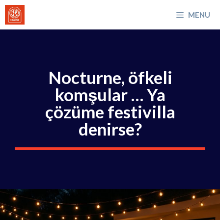
İçeriğe
MENU
atla
Nocturne, öfkeli
komşular … Ya
çözüme festivilla
denirse?