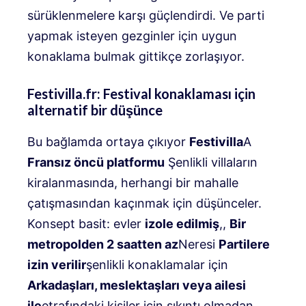
sürüklenmelere karşı güçlendirdi. Ve parti
yapmak isteyen gezginler için uygun
konaklama bulmak gittikçe zorlaşıyor.
Festivilla.fr: Festival konaklaması için
alternatif bir düşünce
Bu bağlamda ortaya çıkıyor
Festivilla
A
Fransız öncü platformu
Şenlikli villaların
kiralanmasında, herhangi bir mahalle
çatışmasından kaçınmak için düşünceler.
Konsept basit: evler
izole edilmiş
,,
Bir
metropolden 2 saatten az
Neresi
Partilere
izin verilir
şenlikli konaklamalar için
Arkadaşları, meslektaşları veya ailesi
ile
etrafındaki kişiler için sıkıntı olmadan.