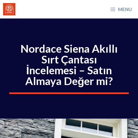
İçeriğe
MENU
atla
Nordace Siena Akıllı
Sırt Çantası
İncelemesi – Satın
Almaya Değer mi?