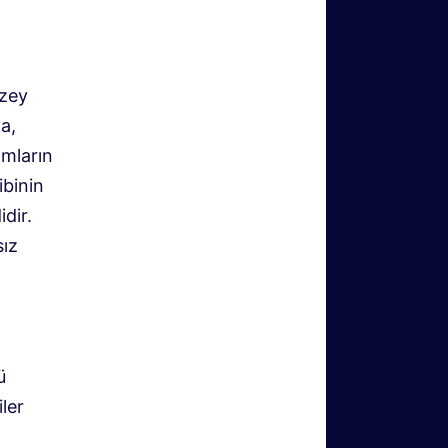
uzey
a,
amların
binin
dir.
sız
ü
iler