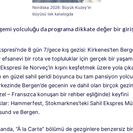
Nordiska 2026: Büyük Kuzey’in
büyüsü tek katalogda
 gemi yolculuğu da programa dikkate değer bir giri
kspresi’nde 8 gün 7/gece kış gezisi: Kirkenes’ten Berg
 efsanevi bir rota ve topluluklar için gerçek bir yaşam 
 Ekspresi ile Norveç’in kışını keşfetmek üzere yola çık
 en güzel sahil şeridi boyunca bu tam pansiyon yolcu
rkezinde Bergen’de gecenin ve dahil olan birçok gezin
el – Fransızca konuşan bir rehber eşliğinde) keyfini
klar: Hammerfest, Stokmarknes’teki Sahil Ekspres Mü
sund ve Bergen.
anda, “À la Carte” bölümü de gezginlere benzersiz bir