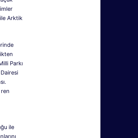
yimler
ile Arktik
erinde
ikten
lli Parkı
Dairesi
sı.
 ren
ğu ile
nlarını