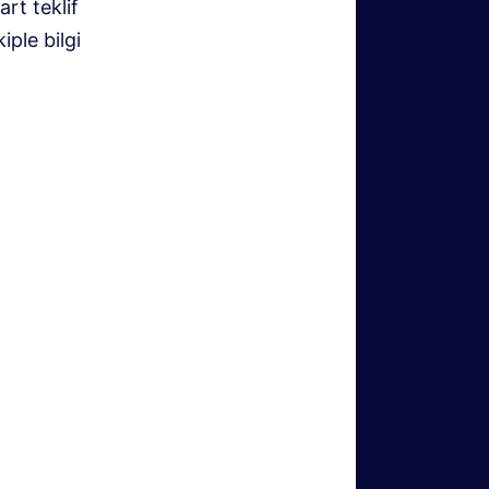
rt teklif
iple bilgi