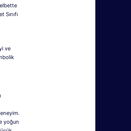
elbette
t Sınıfı
yi ve
mbolik
n
a
deneyim.
ve yoğun
 Küçük