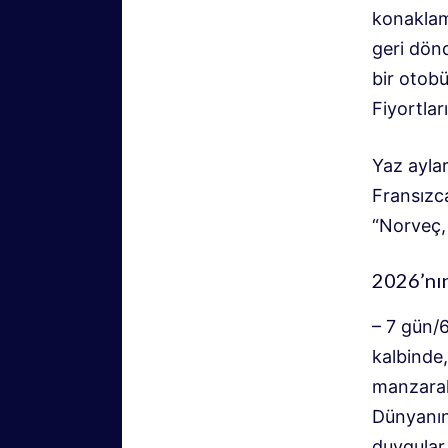
konaklama
geri dön
bir otob
Fiyortla
Yaz ayla
Fransızca
“Norveç,
2026’nın
– 7 gün/
kalbinde
manzaral
Dünyanın
duygular 