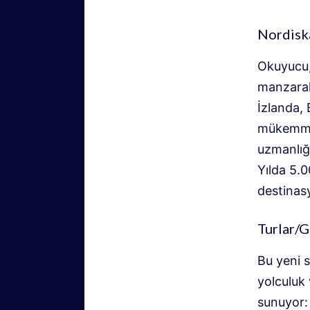
Nordiska
Okuyucu,
manzarala
İzlanda, 
mükemmel
uzmanlığı
Yılda 5.0
destinas
Turlar/G
Bu yeni s
yolculuk 
sunuyor: 