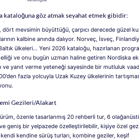
 kataloğuna göz atmak seyahat etmek gibidir:
 dört mevsimin büyüttüğü, çarpıcı derecede güzel k
rının kalbine anında dalıyor. Norveç, İsveç, Finlandiy
Baltık ülkeleri… Yeni 2026 kataloğu, hazırlanan progr
liği ve onu bugün uzman haline getiren Nordiska eki
 ve yanıt verme yeteneği sayesinde bir mutluluk vaadi
00’den fazla yolcuyla Uzak Kuzey ülkelerinin tartışma
yonu.
emi Gezileri/Alakart
ürüm, özenle tasarlanmış 20 rehberli tur, 6 olağanüst
ve geniş bir yelpazede özelleştirilebilir, kişiye özel gez
kendi kendine sürüş turları, kombine geziler, keşif