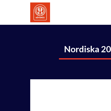
İçeriğe
atla
Nordiska 20