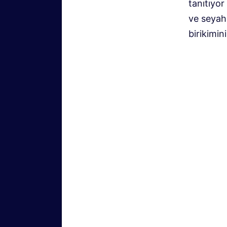
tanıtıyor
ve seyaha
birikimin