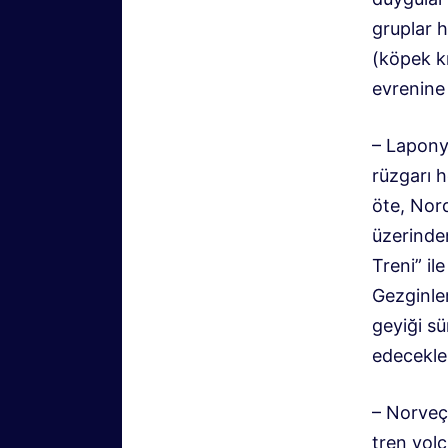
gruplar h
(köpek kı
evrenine 
– Laponya
rüzgarı 
öte, Nor
üzerinde
Treni” i
Gezginler
geyiği s
edecekler
– Norveç’
tren yolc