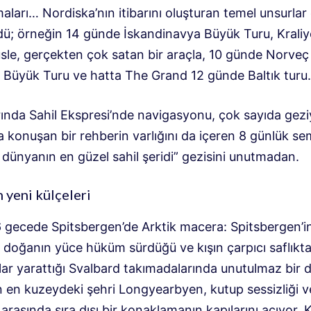
ları… Nordiska’nın itibarını oluşturan temel unsurlar 
dü; örneğin 14 günde İskandinavya Büyük Turu, Kraliye
üsle, gerçekten çok satan bir araçla, 10 günde Norveç
rı Büyük Turu ve hatta The Grand 12 günde Baltık turu.
rında Sahil Ekspresi’nde navigasyonu, çok sayıda gezi
 konuşan bir rehberin varlığını da içeren 8 günlük se
 dünyanın en güzel sahil şeridi” gezisini unutmadan.
 yeni külçeleri
6 gecede Spitsbergen’de Arktik macera: Spitsbergen’i
, doğanın yüce hüküm sürdüğü ve kışın çarpıcı saflıkt
ar yarattığı Svalbard takımadalarında unutulmaz bir 
 en kuzeydeki şehri Longyearbyen, kutup sessizliği 
arasında sıra dışı bir konaklamanın kapılarını açıyor.