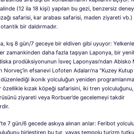
alinde (12 ila 18 kişi) yapılan bu gezi, benzersiz dene
zağı safarisi, kar arabası safarisi, maden ziyareti vb.) 
otantik bir daldırmadır.
, kış 8 gün/7 geceye bir eldiven gibi uyuyor: Yelkenl
her zamankinden daha fazla taşıyan Laponya, bir yenil
diska prodüksiyonunun İsveç Laponyası’ndan Abisko Mi
n Norveç’in efsanevi Lofoten Adaları’na “Kuzey Kutup 
le düzenlediği ikonik yolculuğun yeniden programlanma
 özellikle kızak köpeği safarisini, iki tren yolculuğunu,
ürüsünü ziyareti veya Rorbuer’de gecelemeyi takdir
dir.
te 7 gün/6 gecede askıya alınan anlar: Feribot yolculu
uluğunu birleştiren bu tur, yavaş tempolu turizm tutku