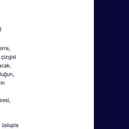
ş
en’e,
çizgisi
acak.
luğun,
in
zesi,
 üslupla