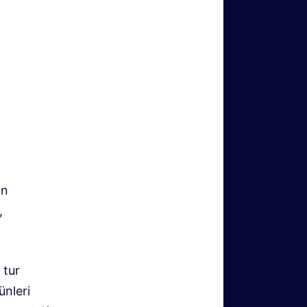
ın
,
 tur
ünleri