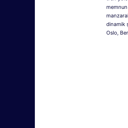
memnun e
manzaral
dinamik ş
Oslo, Be