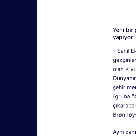
Yeni bir
yapıyor:
– Sahil E
gezginler
olan Kıyı
Dünyanın
şehir me
(gruba öz
çıkaraca
Brønnøy
Aynı zam