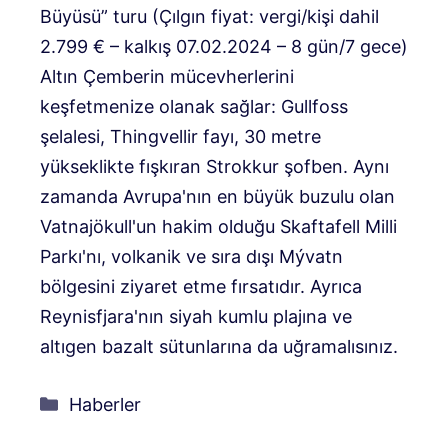
Büyüsü” turu (Çılgın fiyat: vergi/kişi dahil
2.799 € – kalkış 07.02.2024 – 8 gün/7 gece)
Altın Çemberin mücevherlerini
keşfetmenize olanak sağlar: Gullfoss
şelalesi, Thingvellir fayı, 30 metre
yükseklikte fışkıran Strokkur şofben. Aynı
zamanda Avrupa'nın en büyük buzulu olan
Vatnajökull'un hakim olduğu Skaftafell Milli
Parkı'nı, volkanik ve sıra dışı Mývatn
bölgesini ziyaret etme fırsatıdır. Ayrıca
Reynisfjara'nın siyah kumlu plajına ve
altıgen bazalt sütunlarına da uğramalısınız.
Kategoriler
Haberler