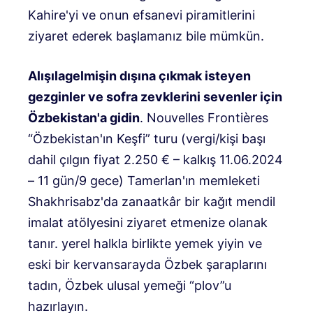
Kahire'yi ve onun efsanevi piramitlerini
ziyaret ederek başlamanız bile mümkün.
Alışılagelmişin dışına çıkmak isteyen
gezginler ve sofra zevklerini sevenler için
Özbekistan'a gidin
. Nouvelles Frontières
“Özbekistan'ın Keşfi” turu (vergi/kişi başı
dahil çılgın fiyat 2.250 € – kalkış 11.06.2024
– 11 gün/9 gece) Tamerlan'ın memleketi
Shakhrisabz'da zanaatkâr bir kağıt mendil
imalat atölyesini ziyaret etmenize olanak
tanır. yerel halkla birlikte yemek yiyin ve
eski bir kervansarayda Özbek şaraplarını
tadın, Özbek ulusal yemeği “plov”u
hazırlayın.