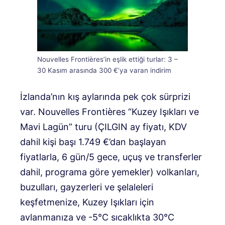
Nouvelles Frontières’in eşlik ettiği turlar: 3 –
30 Kasım arasında 300 €’ya varan indirim
İzlanda’nın kış aylarında pek çok sürprizi
var. Nouvelles Frontières “Kuzey Işıkları ve
Mavi Lagün” turu (ÇILGIN ay fiyatı, KDV
dahil kişi başı 1.749 €’dan başlayan
fiyatlarla, 6 gün/5 gece, uçuş ve transferler
dahil, programa göre yemekler) volkanları,
buzulları, gayzerleri ve şelaleleri
keşfetmenize, Kuzey Işıkları için
avlanmanıza ve -5°C sıcaklıkta 30°C