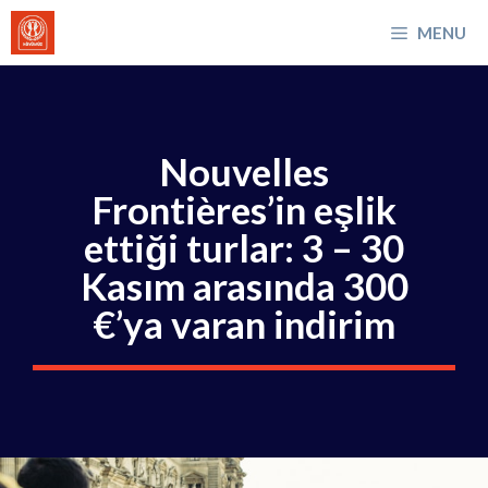
İçeriğe
MENU
atla
Nouvelles
Frontières’in eşlik
ettiği turlar: 3 – 30
Kasım arasında 300
€’ya varan indirim