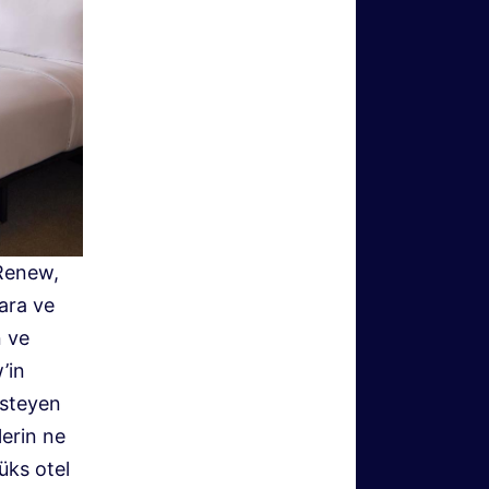
 Renew,
ara ve
n ve
’in
isteyen
erin ne
üks otel