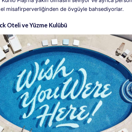
Kuhio Plajı’na yakın olmasını seviyor ve ayrıca person
 misafirperverliğinden de övgüyle bahsediyorlar.
ack Oteli ve Yüzme Kulübü