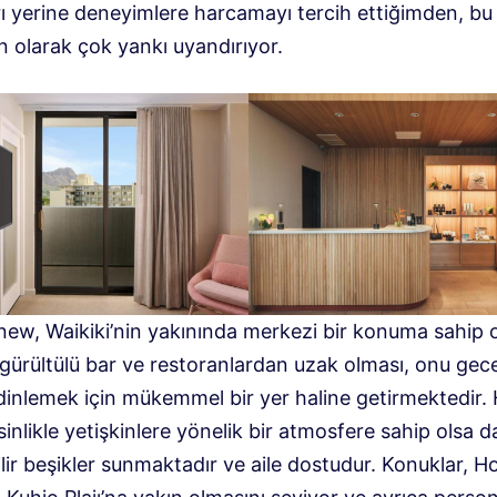
rı yerine deneyimlere harcamayı tercih ettiğimden, b
n olarak çok yankı uyandırıyor.
new, Waikiki’nin yakınında merkezi bir konuma sahip 
gürültülü bar ve restoranlardan uzak olması, onu gece
 dinlemek için mükemmel bir yer haline getirmektedir.
inlikle yetişkinlere yönelik bir atmosfere sahip olsa da
lir beşikler sunmaktadır ve aile dostudur. Konuklar, Ho