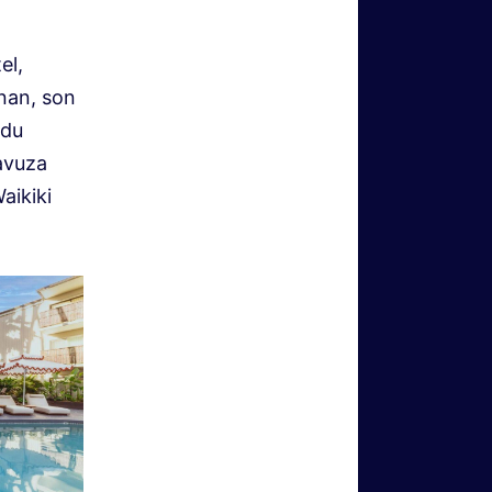
el,
nan, son
rdu
havuza
aikiki