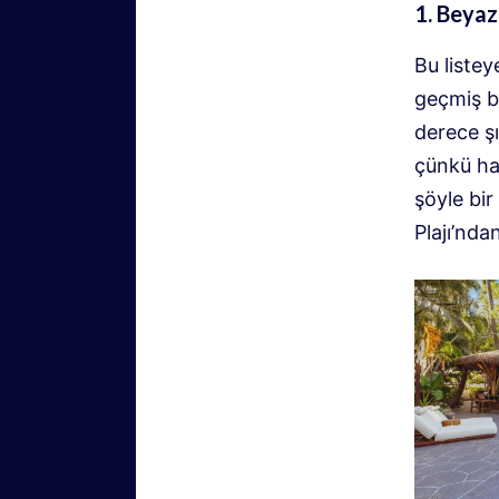
1. Beyaz
Bu listey
geçmiş b
derece şı
çünkü ha
şöyle bi
Plajı’nda