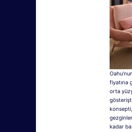
Oahu’nun
fiyatına
orta yüz
gösterişt
konsepti
gezginle
kadar ba