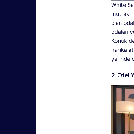
White San
mutfaklı
olan odal
odaları 
Konuk de
harika a
yerinde 
2. Otel 