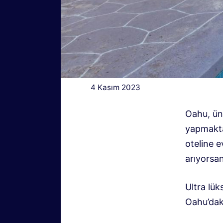
4 Kasım 2023
Oahu, ünl
yapmakta
oteline e
arıyorsan
Ultra lük
Oahu’daki