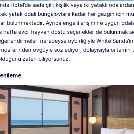
ds Hotel’de sade çift kişilik veya iki yataklı odalarda
 tek yatak odalı bungalovlara kadar her gezgin için 
ar bulunmaktadır. Ayrıca engelli erişimine uygun odalar
ve hatta evcil hayvan dostu seçenekler de bulunmaktad
ğerlendirmeleri neredeyse oybirliğiyle White Sands’in
tmosferinden övgüyle söz ediyor, dolayısıyla ortamın
olduğunu zaten biliyorsunuz.
Yenileme