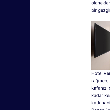
olanakla
bir gezgi
Hotel Re
rağmen, 
kafanızı
kadar kes
katlanabi