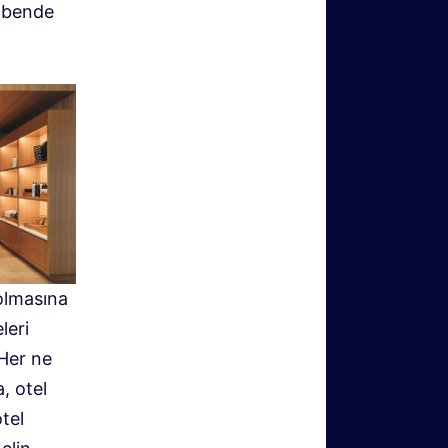
u bende
olmasına
leri
 Her ne
, otel
tel