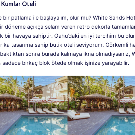
 Kumlar Oteli
e bir patlama ile başlayalım, olur mu? White Sands Hot
ir döneme açıkça selam veren retro dekorla tamamla
k bir havaya sahiptir. Oahu’daki en iyi tercihim bu olu
rika tasarıma sahip butik oteli seviyorum. Görkemli 
r baktıktan sonra burada kalmaya ikna olmadıysanız, W
n sadece birkaç blok ötede olmak işinize yarayabilir.