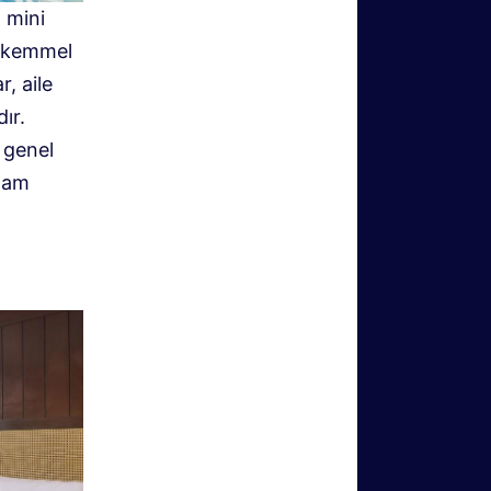
n mini
mükemmel
, aile
ır.
 genel
 tam