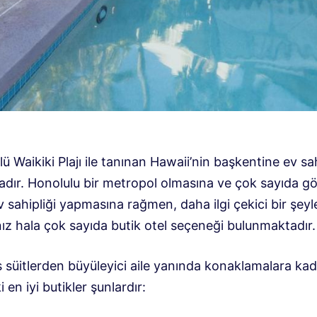
ü Waikiki Plajı ile tanınan Hawaii’nin başkentine ev sah
dır. Honolulu bir metropol olmasına ve çok sayıda g
v sahipliği yapmasına rağmen, daha ilgi çekici bir şeyl
ız hala çok sayıda butik otel seçeneği bulunmaktadır.
s süitlerden büyüleyici aile yanında konaklamalara ka
 en iyi butikler şunlardır: