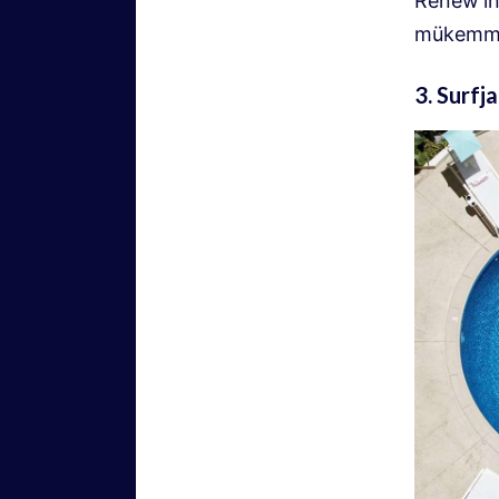
Renew’in 
mükemmel
3. Surfj