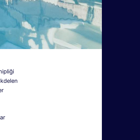
ipliği
ökdelen
er
dar