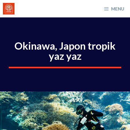
İçeriğe
MENU
atla
Okinawa, Japon tropik
yaz yaz