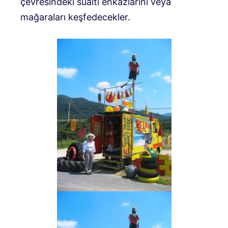
çevresindeki sualtı enkazlarını veya
mağaraları keşfedecekler.