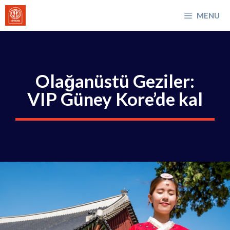
İçeriğe
MENU
atla
Olağanüstü Geziler:
VIP Güney Kore’de kal