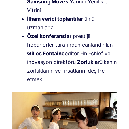
Samsung Müzesi
Yarının Yenilikleri
Vitrini.
İlham verici toplantılar
ünlü
uzmanlarla
Özel konferanslar
prestijli
hoparlörler tarafından canlandırılan
Gilles Fontaine
editör -in -chief ve
inovasyon direktörü
Zorluklar
ülkenin
zorluklarını ve fırsatlarını deşifre
etmek.