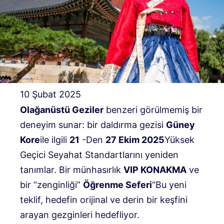
10 Şubat 2025
Olağanüstü Geziler
benzeri görülmemiş bir
deneyim sunar: bir daldırma gezisi
Güney
Kore
ile ilgili
21
-Den
27 Ekim 2025
Yüksek
Geçici Seyahat Standartlarını yeniden
tanımlar. Bir münhasırlık
VIP KONAKMA
ve
bir “zenginliği”
Öğrenme Seferi
“Bu yeni
teklif, hedefin orijinal ve derin bir keşfini
arayan gezginleri hedefliyor.