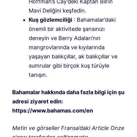
Hoffman’s Cay’deki Kaptan Bill’in
Mavi Deliğini keşfedin.
Kuş gözlemciliği
: Bahamalar’daki
önemli bir aktivitede şansınızı
deneyin ve Berry Adaları’nın
mangrovlarında ve kıyılarında
yaşayan balıkçıllar, ak balıkçıllar ve
sumrular gibi birçok kuş türüyle
tanışın.
Bahamalar hakkında daha fazla bilgi için şu
adresi ziyaret edin:
https://www.bahamas.com/en
Metin ve görseller Fransa’daki Article Onze