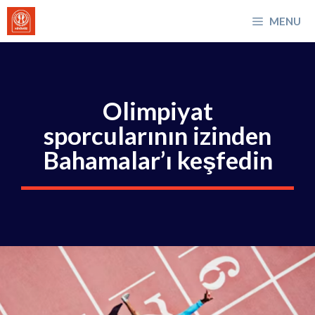
İçeriğe
MENU
atla
Olimpiyat
sporcularının izinden
Bahamalar’ı keşfedin