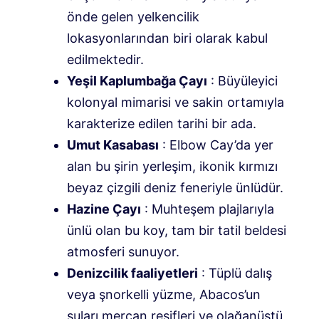
önde gelen yelkencilik
lokasyonlarından biri olarak kabul
edilmektedir.
Yeşil Kaplumbağa Çayı
: Büyüleyici
kolonyal mimarisi ve sakin ortamıyla
karakterize edilen tarihi bir ada.
Umut Kasabası
: Elbow Cay’da yer
alan bu şirin yerleşim, ikonik kırmızı
beyaz çizgili deniz feneriyle ünlüdür.
Hazine Çayı
: Muhteşem plajlarıyla
ünlü olan bu koy, tam bir tatil beldesi
atmosferi sunuyor.
Denizcilik faaliyetleri
: Tüplü dalış
veya şnorkelli yüzme, Abacos’un
suları mercan resifleri ve olağanüstü