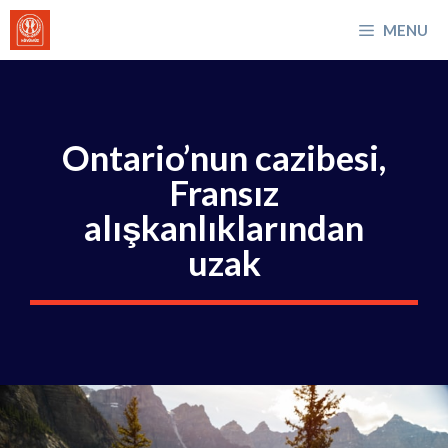
İçeriğe
MENU
atla
Ontario’nun cazibesi,
Fransız
alışkanlıklarından
uzak