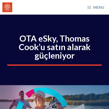
İçeriğe
MENU
atla
OTA eSky, Thomas
Cook’u satın alarak
güçleniyor