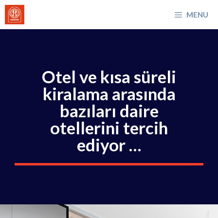
İçeriğe
MENU
atla
Otel ve kısa süreli
kiralama arasında
bazıları daire
otellerini tercih
ediyor …