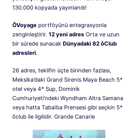
130.000 kopyada yayınlandı!
ÔVoyage
portföyünü entegrasyonla
zenginleştirir.
12 yeni adres
Orta ve uzun
bir sürede sunacak
Dünyadaki 82 ôClub
adresleri
.
26 adres, teklifin üçte birinden fazlası,
Meksika’daki Grand Sirenis Maya Beach 5*
otel veya 4* Sup, Dominik
Cumhuriyeti’ndeki Wyndham Altra Samana
veya hatta Tabaïba Prensesi gibi seçkin 5*
ôclub ile ilgilidir. Grande Canarie