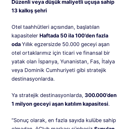
Düzenli veya düşük maliyetli uçuşa sahip
13 kalkış şehri
Otel taahhütleri açısından, başlatılan
kapasiteler
Haftada 50 ila 100’den fazla
oda
Yıllık egzersizde 50.000 geceyi aşan
otel ortaklarımız için ticari ve finansal bir
yatak olan İspanya, Yunanistan, Fas, İtalya
veya Dominik Cumhuriyeti gibi stratejik
destinasyonlarda.
Ya stratejik destinasyonlarda,
300.000’den
1 milyon geceyi aşan katılım kapasitesi
.
“Sonuç olarak, en fazla sayıda kulübe sahip
olmadan, ôClub markası şüphesiz
Sunulan