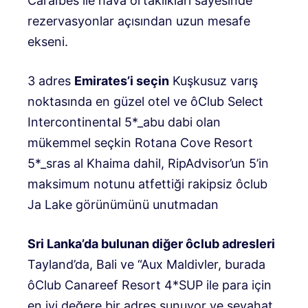
Caraïbes ile hava ortaklıkları sayesinde
rezervasyonlar açısından uzun mesafe
ekseni.
3 adres
Emirates’i seçin
Kuşkusuz varış
noktasında en güzel otel ve ôClub Select
Intercontinental 5*_abu dabi olan
mükemmel seçkin Rotana Cove Resort
5*_sras al Khaima dahil, RipAdvisor’un 5’in
maksimum notunu atfettiği rakipsiz ôclub
Ja Lake görünümünü unutmadan
Sri Lanka’da bulunan diğer ôclub adresleri
Tayland’da, Bali ve “Aux Maldivler, burada
ôClub Canareef Resort 4*SUP ile para için
en iyi değere bir adres sunuyor ve seyahat