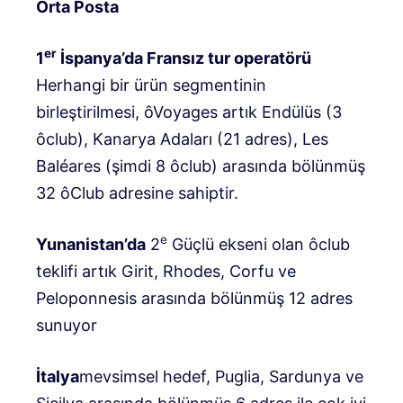
Orta Posta
er
1
İspanya’da Fransız tur operatörü
Herhangi bir ürün segmentinin
birleştirilmesi, ôVoyages artık Endülüs (3
ôclub), Kanarya Adaları (21 adres), Les
Baléares (şimdi 8 ôclub) arasında bölünmüş
32 ôClub adresine sahiptir.
e
Yunanistan’da
2
Güçlü ekseni olan ôclub
teklifi artık Girit, Rhodes, Corfu ve
Peloponnesis arasında bölünmüş 12 adres
sunuyor
İtalya
mevsimsel hedef, Puglia, Sardunya ve