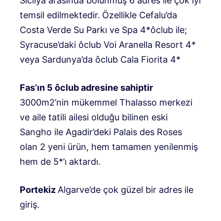
Sicilya arasında bölünmüş 6 adres ile çok iyi
temsil edilmektedir.
Özellikle Cefalu’da
Costa Verde Su Parkı ve Spa 4*ôclub ile;
Syracuse’daki ôclub Voi Aranella Resort 4*
veya Sardunya’da ôclub Cala Fiorita 4*
Fas’ın 5 ôclub adresine sahiptir
3000m2’nin mükemmel Thalasso merkezi
ve aile tatili ailesi olduğu bilinen eski
Sangho ile Agadir’deki Palais des Roses
olan 2 yeni ürün, hem tamamen yenilenmiş
hem de 5*’ı aktardı.
Portekiz
Algarve’de çok güzel bir adres ile
giriş.