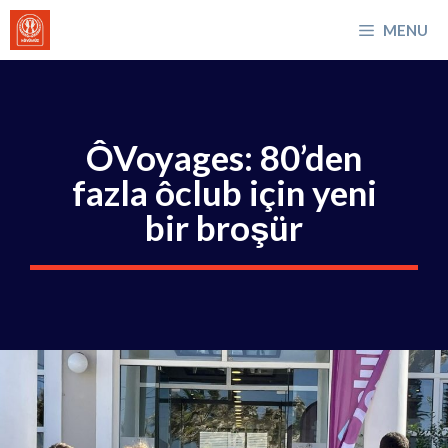
İçeriğe
MENU
atla
ÔVoyages: 80’den
fazla ôclub için yeni
bir broşür