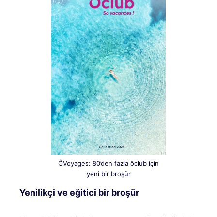
ÔVoyages: 80’den fazla ôclub için
yeni bir broşür
Yenilikçi ve eğitici bir broşür