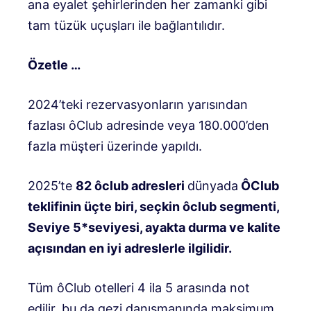
ana eyalet şehirlerinden her zamanki gibi
tam tüzük uçuşları ile bağlantılıdır.
Özetle …
2024’teki rezervasyonların yarısından
fazlası ôClub adresinde veya 180.000’den
fazla müşteri üzerinde yapıldı.
2025’te
82 ôclub adresleri
dünyada
ÔClub
teklifinin üçte biri, seçkin ôclub segmenti,
Seviye 5*seviyesi, ayakta durma ve kalite
açısından en iyi adreslerle ilgilidir.
Tüm ôClub otelleri 4 ila 5 arasında not
edilir, bu da gezi danışmanında maksimum