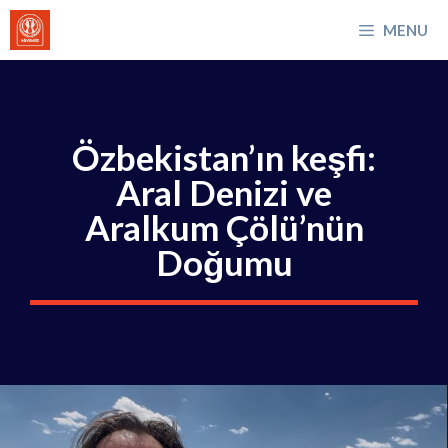
İçeriğe
MENU
atla
Özbekistan’ın keşfi:
Aral Denizi ve
Aralkum Çölü’nün
Doğumu