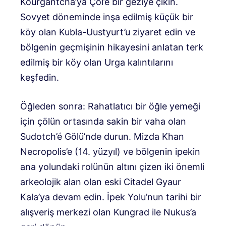
Kourgantcha’ya Çöl’e bir geziye çıkın.
Sovyet döneminde inşa edilmiş küçük bir
köy olan Kubla-Uustyurt’u ziyaret edin ve
bölgenin geçmişinin hikayesini anlatan terk
edilmiş bir köy olan Urga kalıntılarını
keşfedin.
Öğleden sonra: Rahatlatıcı bir öğle yemeği
için çölün ortasında sakin bir vaha olan
Sudotch’é Gölü’nde durun. Mizda Khan
Necropolis’e (14. yüzyıl) ve bölgenin ipekin
ana yolundaki rolünün altını çizen iki önemli
arkeolojik alan olan eski Citadel Gyaur
Kala’ya devam edin. İpek Yolu’nun tarihi bir
alışveriş merkezi olan Kungrad ile Nukus’a