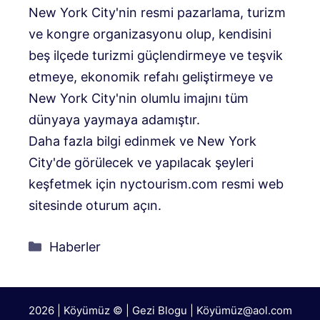
New York City'nin resmi pazarlama, turizm
ve kongre organizasyonu olup, kendisini
beş ilçede turizmi güçlendirmeye ve teşvik
etmeye, ekonomik refahı geliştirmeye ve
New York City'nin olumlu imajını tüm
dünyaya yaymaya adamıştır.
Daha fazla bilgi edinmek ve New York
City'de görülecek ve yapılacak şeyleri
keşfetmek için nyctourism.com resmi web
sitesinde oturum açın.
Kategoriler
Haberler
2026 | Köyümüz © | Gezi Blogu | Köyümü
z@aol.com