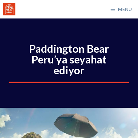
İçeriğe
MENU
atla
Paddington Bear
Peru’ya seyahat
ediyor