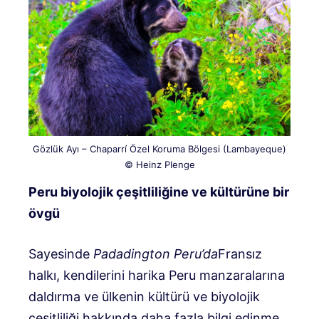
Gözlük Ayı – Chaparrí Özel Koruma Bölgesi (Lambayeque)
© Heinz Plenge
Peru biyolojik çeşitliliğine ve kültürüne bir
övgü
Sayesinde
Padadington
Peru’da
Fransız
halkı, kendilerini harika Peru manzaralarına
daldırma ve ülkenin kültürü ve biyolojik
çeşitliliği hakkında daha fazla bilgi edinme