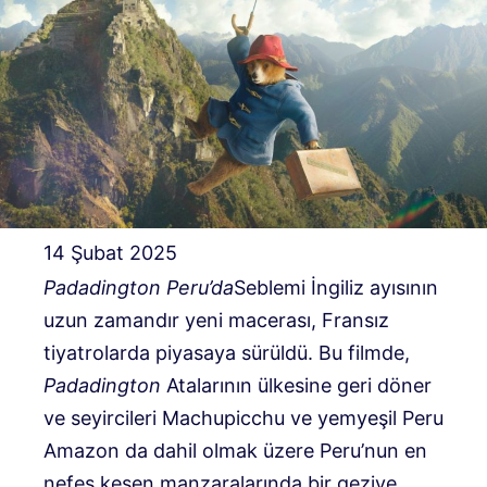
14 Şubat 2025
Padadington
Peru’da
Seblemi İngiliz ayısının
uzun zamandır yeni macerası, Fransız
tiyatrolarda piyasaya sürüldü. Bu filmde,
Padadington
Atalarının ülkesine geri döner
ve seyircileri Machupicchu ve yemyeşil Peru
Amazon da dahil olmak üzere Peru’nun en
nefes kesen manzaralarında bir geziye