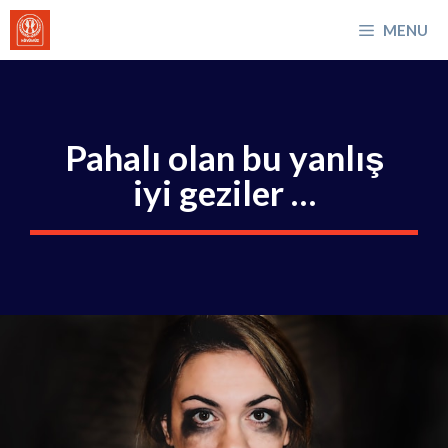
İçeriğe
MENU
atla
Pahalı olan bu yanlış
iyi geziler …