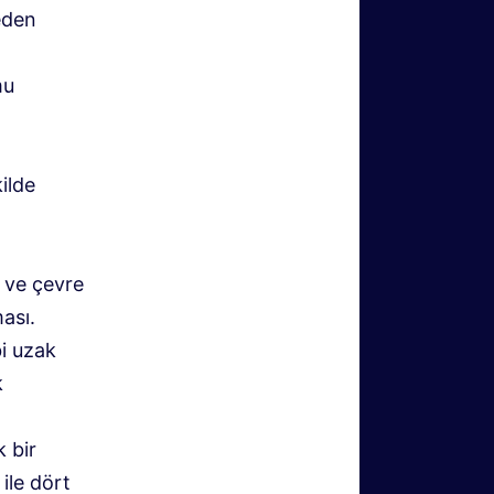
 eden
mu
ilde
 ve çevre
ası.
bi uzak
k
k bir
ile dört