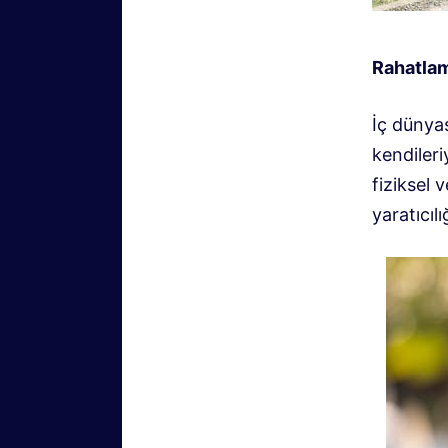
Rahatla
İç dünyas
kendileri
fiziksel 
yaratıcıl