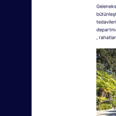
Gelenekse
bütünleşt
tedaviler
departman
, rahatl