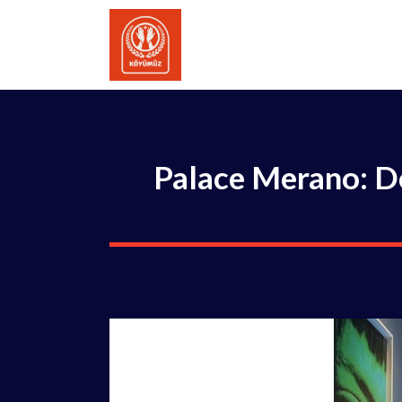
İçeriğe
atla
Palace Merano: Do