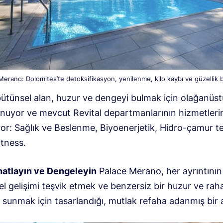
Merano: Dolomites’te detoksifikasyon, yenilenme, kilo kaybı ve güzellik b
bütünsel alan, huzur ve dengeyi bulmak için olağanüst
nuyor ve mevcut Revital departmanlarının hizmetleri
or: Sağlık ve Beslenme, Biyoenerjetik, Hidro-çamur te
itness.
atlayın ve Dengeleyin
Palace Merano, her ayrıntının 
el gelişimi teşvik etmek ve benzersiz bir huzur ve ra
sunmak için tasarlandığı, mutlak refaha adanmış bir a