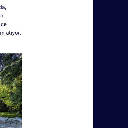
da,
en
nce
m atıyor.