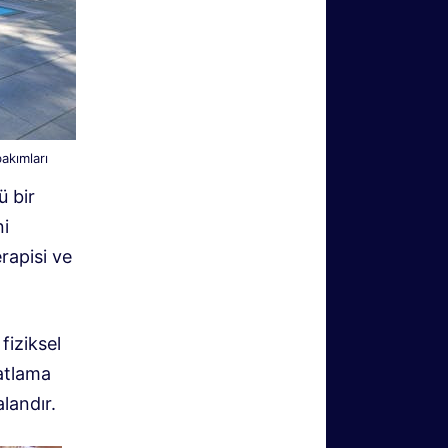
akımları
ü bir
ni
rapisi ve
fiziksel
hatlama
landır.