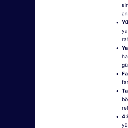
al
an
Yü
ya
ra
Ya
ha
gü
Fa
fa
Ta
bö
re
4 
yü