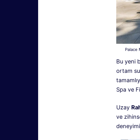
Palace 
Bu yeni 
ortam su
tamamlıy
Spa ve F
Uzay
Rah
ve zihins
deneyimi 