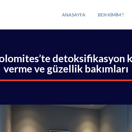
ANASAYFA
BEN KIMIM ?
lomites’te detoksifikasyon k
verme ve güzellik bakımları