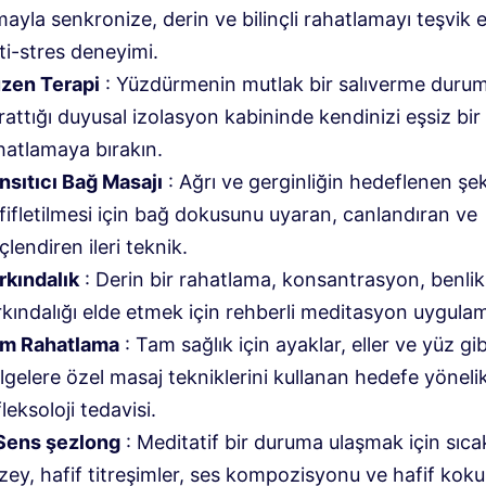
mayla senkronize, derin ve bilinçli rahatlamayı teşvik
ti-stres deneyimi.
zen Terapi
: Yüzdürmenin mutlak bir salıverme duru
rattığı duyusal izolasyon kabininde kendinizi eşsiz bir
hatlamaya bırakın.
nsıtıcı Bağ Masajı
: Ağrı ve gerginliğin hedeflenen şek
fifletilmesi için bağ dokusunu uyaran, canlandıran ve
çlendiren ileri teknik.
rkındalık
: Derin bir rahatlama, konsantrasyon, benlik
rkındalığı elde etmek için rehberli meditasyon uygulam
m Rahatlama
: Tam sağlık için ayaklar, eller ve yüz gi
lgelere özel masaj tekniklerini kullanan hedefe yöneli
fleksoloji tedavisi.
Sens şezlong
: Meditatif bir duruma ulaşmak için sıca
zey, hafif titreşimler, ses kompozisyonu ve hafif koku 