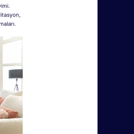
imi.
ditasyon,
maları.