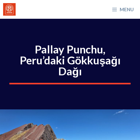
İçeriğe
MENU
atla
Pallay Punchu,
Peru’daki Gökkuşağı
Dağı