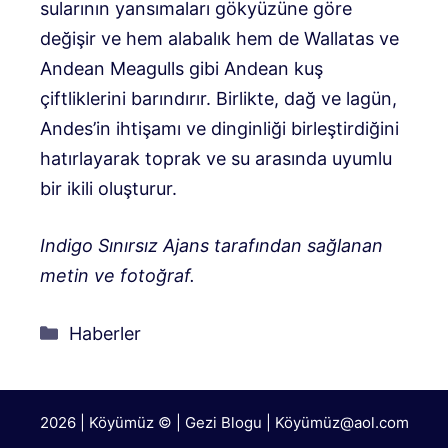
sularının yansımaları gökyüzüne göre
değişir ve hem alabalık hem de Wallatas ve
Andean Meagulls gibi Andean kuş
çiftliklerini barındırır. Birlikte, dağ ve lagün,
Andes’in ihtişamı ve dinginliği birleştirdiğini
hatırlayarak toprak ve su arasında uyumlu
bir ikili oluşturur.
Indigo Sınırsız Ajans tarafından sağlanan
metin ve fotoğraf.
Kategoriler
Haberler
2026 | Köyümüz © | Gezi Blogu | Köyümü
z@aol.com