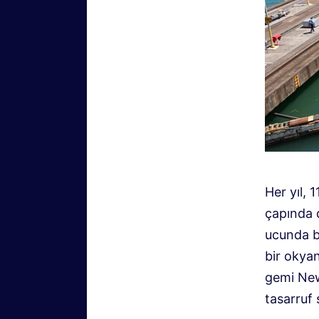
Her yıl, 
çapında d
ucunda b
bir okyan
gemi New
tasarruf 