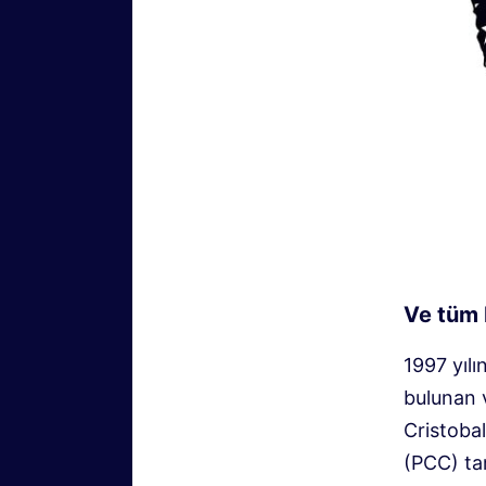
Ve tüm 
1997 yılı
bulunan v
Cristoba
(PCC) tar