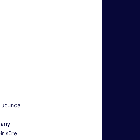
i ucunda
pany
ir süre