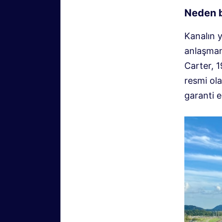
Neden b
Kanalın 
anlaşman
Carter, 1
resmi ol
garanti e