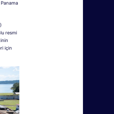
ki Panama
)
olu resmi
inin
i için