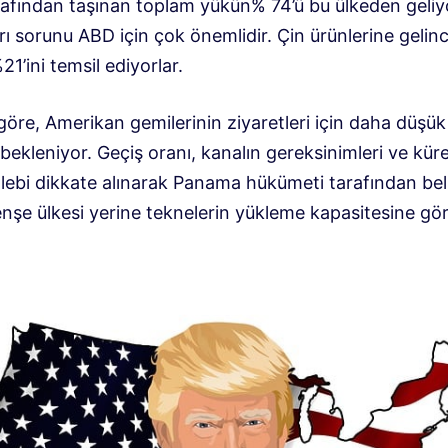
rafından taşınan toplam yükün% 74’ü bu ülkeden geli
rı sorunu ABD için çok önemlidir. Çin ürünlerine gelinc
1’ini temsil ediyorlar.
öre, Amerikan gemilerinin ziyaretleri için daha düşük 
ekleniyor. Geçiş oranı, kanalın gereksinimleri ve kür
alebi dikkate alınarak Panama hükümeti tarafından beli
enşe ülkesi yerine teknelerin yükleme kapasitesine gö