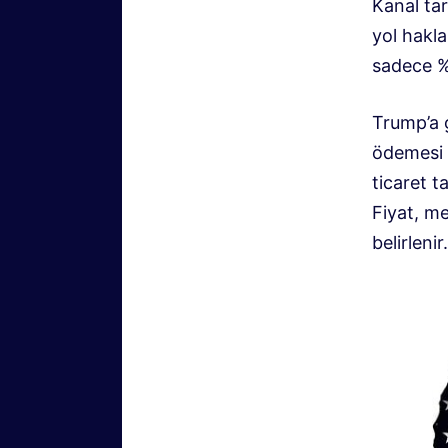
Kanal ta
yol hakla
sadece %2
Trump’a g
ödemesi b
ticaret t
Fiyat, m
belirlenir.