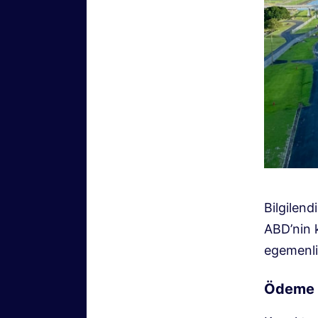
Bilgilend
ABD’nin k
egemenli
Ödeme S