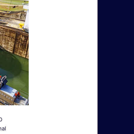
D
nal