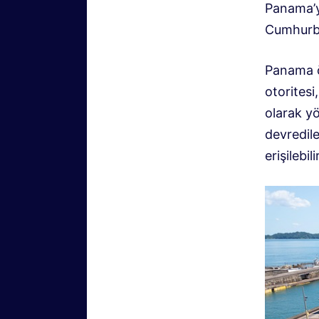
Panama’y
Cumhurba
Panama ö
otoritesi
olarak yö
devredile
erişilebilir