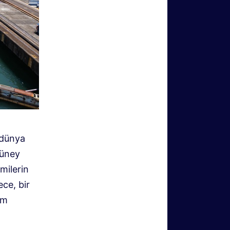
 dünya
güney
milerin
ece, bir
km