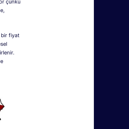
yor çünkü
e,
bir fiyat
esel
rlenir.
re