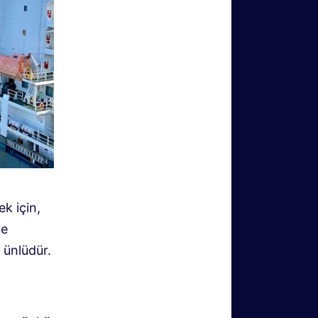
ek için,
ve
 ünlüdür.