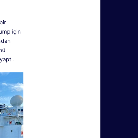
bir
ump için
ından
ünü
yaptı.