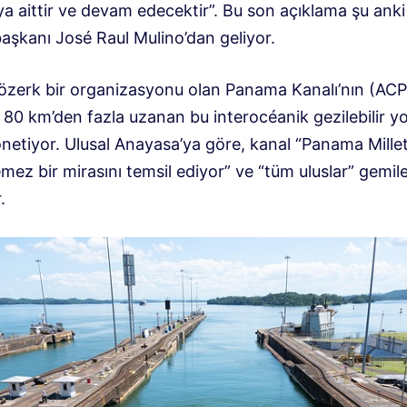
a aittir ve devam edecektir”. Bu son açıklama şu an
şkanı José Raul Mulino’dan geliyor.
zerk bir organizasyonu olan Panama Kanalı’nın (ACP
, 80 km’den fazla uzanan bu interocéanik gezilebilir y
netiyor. Ulusal Anayasa’ya göre, kanal “Panama Millet
mez bir mirasını temsil ediyor” ve “tüm uluslar” gemiler
.