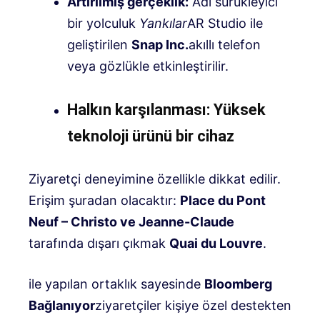
Artırılmış gerçeklik:
Adı sürükleyici
bir yolculuk
Yankılar
AR Studio ile
geliştirilen
Snap Inc.
akıllı telefon
veya gözlükle etkinleştirilir
.
Halkın karşılanması: Yüksek
teknoloji ürünü bir cihaz
Ziyaretçi deneyimine özellikle dikkat edilir.
Erişim şuradan olacaktır:
Place du Pont
Neuf – Christo ve Jeanne-Claude
tarafında dışarı çıkmak
Quai du Louvre
.
ile yapılan ortaklık sayesinde
Bloomberg
Bağlanıyor
ziyaretçiler kişiye özel destekten