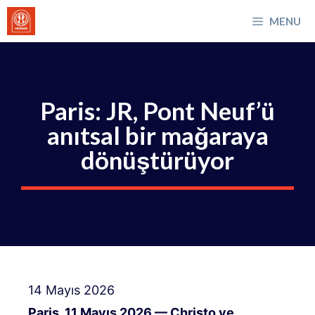
İçeriğe
MENU
atla
Paris: JR, Pont Neuf’ü
anıtsal bir mağaraya
dönüştürüyor
14 Mayıs 2026
Paris, 11 Mayıs 2026 — Christo ve