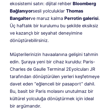
ekosistemi satın: dijital rehber
Bloomberg
Bağlanıyor
sesli yolculuklar
Thomas
Bangalter
ve maruz kalma
Perrotin galerisi
.
Üç haftalık bir kurulumu bu şekilde eksiksiz
ve kazançlı bir seyahat deneyimine
dönüştürebilirsiniz.
Müşterilerinizin havaalanına gelişini tahmin
edin.
Şuraya yeni bir cihaz kuruldu:
Paris-
Charles de Gaulle Terminal 2E
yolcuları JR
tarafından dönüştürülen yerleri keşfetmeye
davet eden “eğlenceli bir pasaport” dahil
.
Bu, basit bir Paris molasını unutulmaz bir
kültürel yolculuğa dönüştürmek için ideal
bir argümandır.