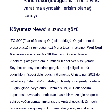
Parisli okul çocuğu
onlara bu devasa
yaratıma ayrıcalıklı erişim olanağı
sunuyor
.
Köyümüz News’in uzman gözü
“FOMO” (Fear of Missing Out) diktatörlüğü:
On yıl sonra da
orada olacağını (umduğumuz) Mona Lisa’nın aksine,
Pont Neuf
Mağarası
sadece var
6 – 28 Haziran
. Bu son derece
kısaltılmış ateşleme aralığı mutlak bir aciliyet hissi yaratır.
Seyahat profesyonellerinin gerçek stratejik ilgisi, bu tür
etkinliklerin “sevgi dolu” etkisini ölçmektir.
Christo’nun 2021’de
paketlediği Zafer Takı’nı hatırlayın:
6 milyon ziyaretçi
sadece
16 gün içinde
.
Veya artış
Turizmin %19,3’ü
Paris’te
Alım
kapasitesi duvarlarla sınırlı olan klasik bir müze için akışın bu
şekilde yoğunlaşması imkansızdır. Anıtsal geçicilik tüm şehri
bir galeriye dönüştürüyor. C
Bu enstalasyonlar, mutlaka bir