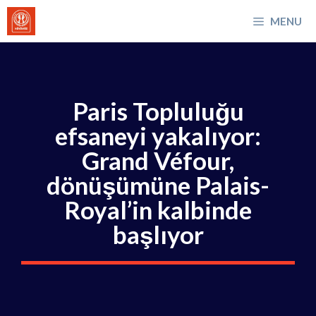
İçeriğe
MENU
atla
Paris Topluluğu
efsaneyi yakalıyor:
Grand Véfour,
dönüşümüne Palais-
Royal’in kalbinde
başlıyor