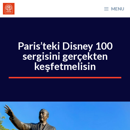
İçeriğe
MENU
atla
Paris’teki Disney 100
sergisini gerçekten
keşfetmelisin