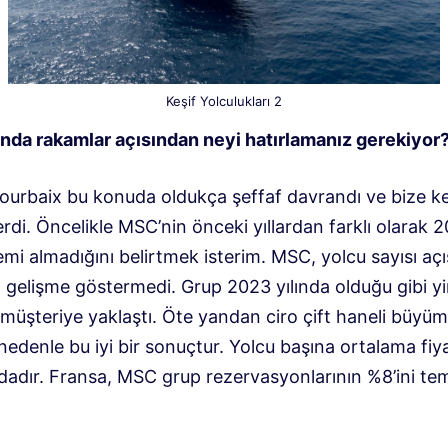
Keşif Yolculukları 2
ında rakamlar açısından neyi hatırlamanız gerekiyor
Pourbaix bu konuda oldukça şeffaf davrandı ve bize k
verdi. Öncelikle MSC’nin önceki yıllardan farklı olarak 
emi almadığını belirtmek isterim. MSC, yolcu sayısı aç
a gelişme göstermedi. Grup 2023 yılında olduğu gibi y
müşteriye yaklaştı. Öte yandan ciro çift haneli büyüm
 nedenle bu iyi bir sonuçtur. Yolcu başına ortalama fiy
dadır. Fransa, MSC grup rezervasyonlarının %8’ini tem