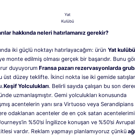
Yat
Kulübü
rılar hakkında neleri hatırlamanız gerekir?
ında iki güçlü noktayı hatırlayacağım: ürün
Yat kulüb
ye monte edilmiş olması gerçek bir başarıdır. Bunu g
urur duyuyorum
Fransa pazarı rezervasyonlarda gruba
 üst düzey teklifte. İkinci nokta ise iki gemide satışları
ı.
Keşif Yolculukları
. Belirli sayıda çalışan bu son dere
ünde uzmanlaşmıştır. Gemi yolculukları konusunda
mış acentelerin yanı sıra Virtuoso veya Serandipians 
ere odaklanan acenteler de en çok satan acentelerimi
ourneys’in %50’si İngilizce konuşan ve %50’si Avrupalı ​
kitlesi vardır. Reklam yapmayı planlamıyoruz çünkü
ağ