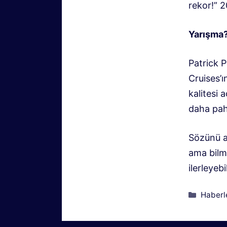
rekor!” 
Yarışma
Patrick 
Cruises’ı
kalitesi 
daha paha
Sözünü an
ama bilm
ilerleyeb
Kategor
Haberl