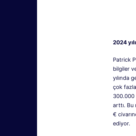
2024 yıl
Patrick 
bilgiler 
yılında g
çok fazl
300.000 
arttı. Bu
€ civarın
ediyor.