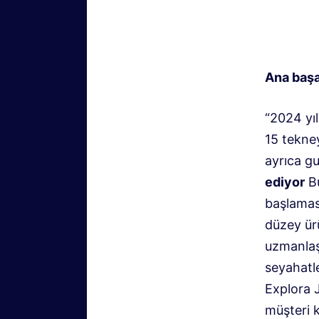
Ana başa
“2024 yıl
15 tekne
ayrıca g
ediyor
Bu
başlamas
düzey ür
uzmanlaş
seyahatl
Explora J
müşteri 