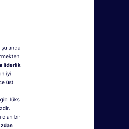
ü
şu anda
örmekten
 liderlik
n iyi
ce üst
gibi lüks
zdir.
​olan bir
ızdan