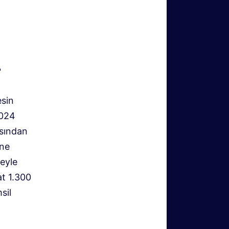
?
esin
2024
ısından
ine
eyle
at 1.300
sil