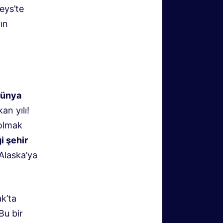
neys’te
ın
ünya
an yılı!
 olmak
i şehir
“Alaska’ya
k’ta
Bu bir