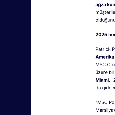
ağza ko
müşteril
olduğunu 
2025 hed
Patrick P
Amerika 
MSC Cruis
üzere bir
Miami
. 
da gidece
“MSC Poes
Marsilya