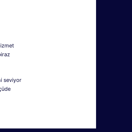
hizmet
biraz
i seviyor
lçüde