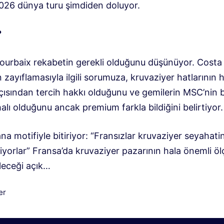
2026 dünya turu şimdiden doluyor.
?
Pourbaix rekabetin gerekli olduğunu düşünüyor. Costa
n zayıflamasıyla ilgili sorumuza, kruvaziyer hatlarının 
açısından tercih hakkı olduğunu ve gemilerin MSC’nin 
lı olduğunu ancak premium farkla bildiğini belirtiyor.
a motifiyle bitiriyor: “Fransızlar kruvaziyer seyahatin
iyorlar” Fransa’da kruvaziyer pazarının hala önemli ö
ileceği açık…
iler
er