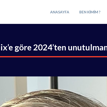
ANASAYFA
BEN KIMIM ?
ix’e göre 2024’ten unutulma