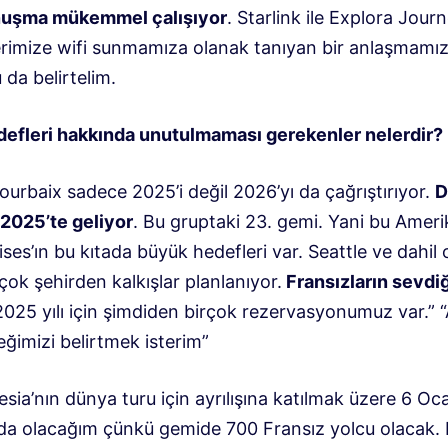
nuşma mükemmel çalışıyor
. Starlink ile Explora Jour
erimize wifi sunmamıza olanak tanıyan bir anlaşmamız
da belirtelim.
efleri hakkında unutulmaması gerekenler nelerdir?
ourbaix sadece 2025’i değil 2026’yı da çağrıştırıyor.
D
2025’te geliyor
. Bu gruptaki 23. gemi. Yani bu Amerik
es’ın bu kıtada büyük hedefleri var. Seattle ve dahil
çok şehirden kalkışlar planlanıyor.
Fransızların sevdiğ
“2025 yılı için şimdiden birçok rezervasyonumuz var.” 
ğimizi belirtmek isterim”
ia’nın dünya turu için ayrılışına katılmak üzere 6 Oca
’da olacağım çünkü gemide 700 Fransız yolcu olacak. 