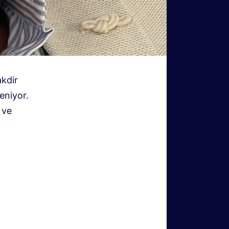
akdir
leniyor.
 ve