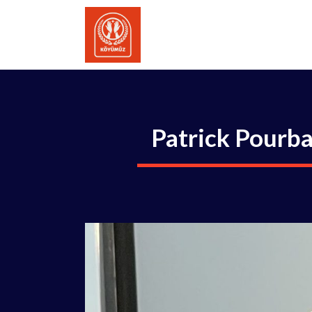
İçeriğe
atla
Patrick Pourba