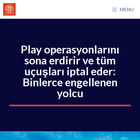
İçeriğe
MENU
atla
Play operasyonlarını
sona erdirir ve tüm
uçuşları iptal eder:
Binlerce engellenen
yolcu