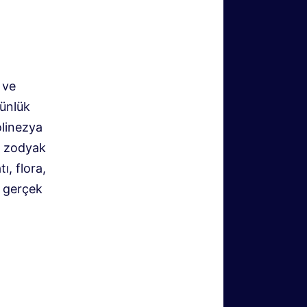
 ve
Günlük
olinezya
i zodyak
ı, flora,
, gerçek