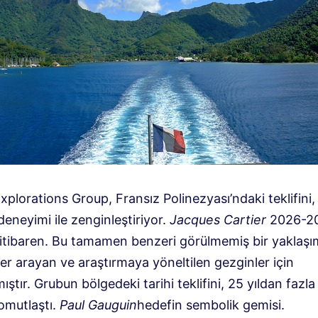
plorations Group, Fransız Polinezyası’ndaki teklifini, 
eneyimi ile zenginleştiriyor.
Jacques Cartier
2026-2
 itibaren. Bu tamamen benzeri görülmemiş bir yaklaşım
er arayan ve araştırmaya yöneltilen gezginler için
ıştır. Grubun bölgedeki tarihi teklifini, 25 yıldan fazla 
omutlaştı.
Paul Gauguin
hedefin sembolik gemisi.