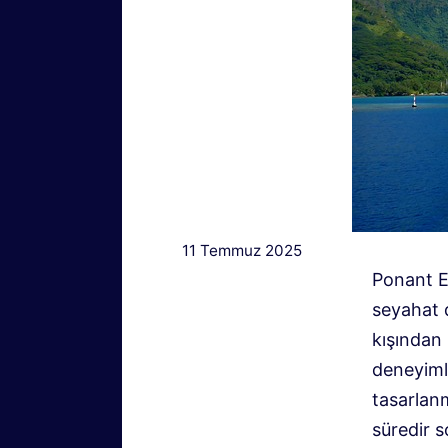
11 Temmuz 2025
Ponant Ex
seyahat d
kışından
deneyiml
tasarlanm
süredir s