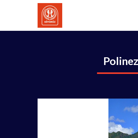
İçeriğe
atla
Polinez