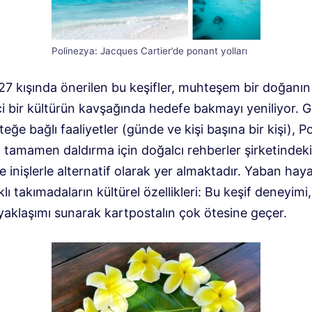
Polinezya: Jacques Cartier’de ponant yolları
7 kışında önerilen bu keşifler, muhteşem bir doğanın
ci bir kültürün kavşağında hedefe bakmayı yeniliyor. 
steğe bağlı faaliyetler (günde ve kişi başına bir kişi), P
 tamamen daldırma için doğalcı rehberler şirketindek
ve inişlerle alternatif olarak yer almaktadır. Yaban hayat
rklı takımadaların kültürel özellikleri: Bu keşif deneyimi
 yaklaşımı sunarak kartpostalın çok ötesine geçer.