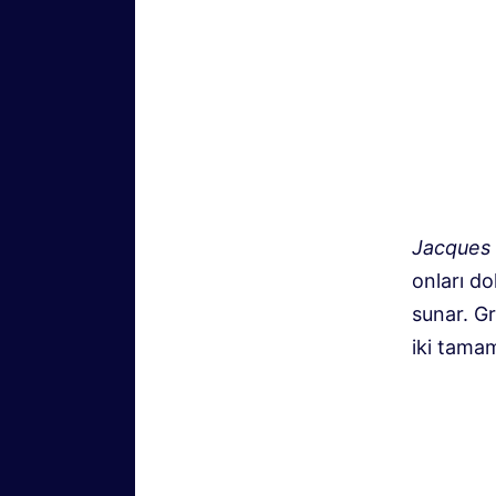
Jacques 
onları do
sunar. Gr
iki tamam