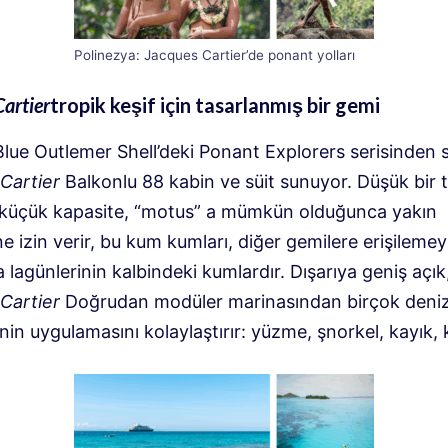
Polinezya: Jacques Cartier’de ponant yolları
artier
tropik keşif için tasarlanmış bir gemi
Blue Outlemer Shell’deki Ponant Explorers serisinden 
Cartier
Balkonlu 88 kabin ve süit sunuyor. Düşük bir t
 bu küçük kapasite, “motus” a mümkün olduğunca yakın
e izin verir, bu kum kumları, diğer gemilere erişileme
 lagünlerinin kalbindeki kumlardır. Dışarıya geniş açık
Cartier
Doğrudan modüler marinasından birçok deni
inin uygulamasını kolaylaştırır: yüzme, şnorkel, kayık,