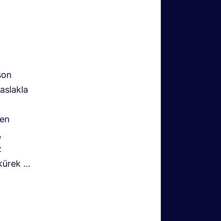
son
aslakla
yen
,
z
 kürek …