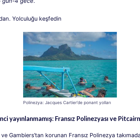
5 gün-4 gece
.
‘dan. Yolculuğu keşfedin
Polinezya: Jacques Cartier’de ponant yolları
inci yayınlanmamış: Fransız Polinezyası ve Pitcair
ve Gambiers’tan korunan Fransız Polinezya takımadal