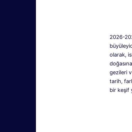
2026-202
büyüleyi
olarak, i
doğasına
gezileri 
tarih, fa
bir keşif