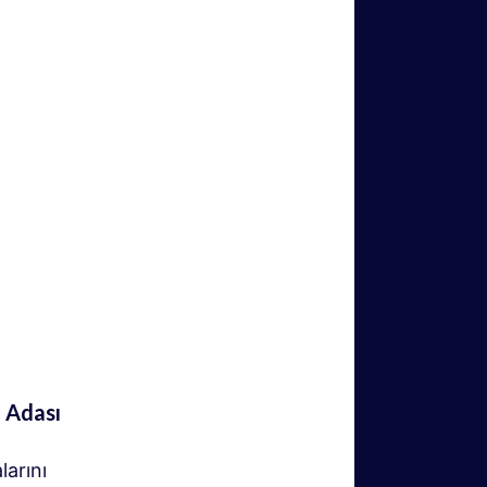
n Adası
arını