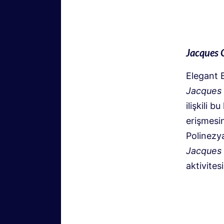
Jacques C
Elegant 
Jacques 
ilişkili
erişmesin
Polinezya
Jacques 
aktivites