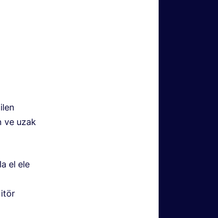
ilen
n ve uzak
a el ele
itör