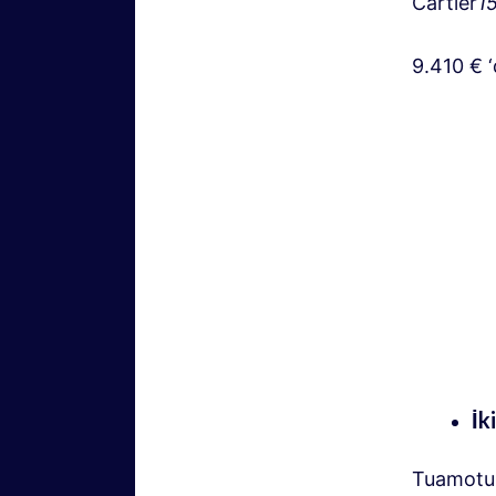
Cartier
1
9.410 € 
İk
Tuamotu 