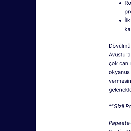
Ro
pr
İl
ka
Dövülmüş
Avustural
çok canlı
okyanus 
vermesin
gelenekle
“”
Gizli P
Papeete-