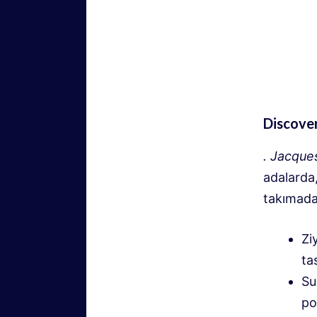
Discover
.
Jacques
adalarda,
takımadal
Zi
ta
Su
po