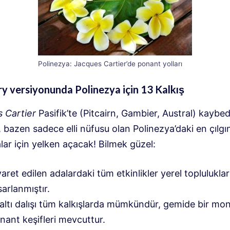
Polinezya: Jacques Cartier’de ponant yolları
y versiyonunda Polinezya için 13 Kalkış
 Cartier
Pasifik’te (Pitcairn, Gambier, Austral) kaybed
 bazen sadece elli nüfusu olan Polinezya’daki en çılgı
ar için yelken açacak! Bilmek güzel:
yaret edilen adalardaki tüm etkinlikler yerel topluluklarl
sarlanmıştır.
altı dalışı tüm kalkışlarda mümkündür, gemide bir mon
nant keşifleri mevcuttur.