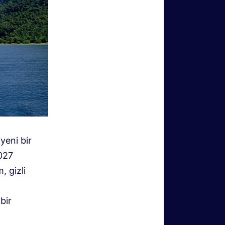
yeni bir
027
, gizli
bir