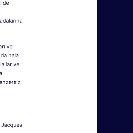
ilde
adalarına
rı ve
nda hala
lajlar ve
a
enzersiz
r
Jacques