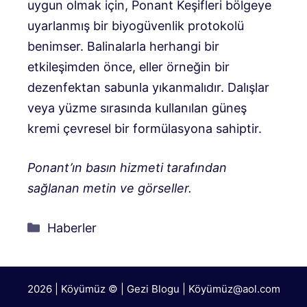
uygun olmak için, Ponant Keşifleri bölgeye
uyarlanmış bir biyogüvenlik protokolü
benimser. Balinalarla herhangi bir
etkileşimden önce, eller örneğin bir
dezenfektan sabunla yıkanmalıdır. Dalışlar
veya yüzme sırasında kullanılan güneş
kremi çevresel bir formülasyona sahiptir.
Ponant’ın basın hizmeti tarafından
sağlanan metin ve görseller.
Kategoriler
Haberler
2026 | Köyümüz © | Gezi Blogu | Köyümü
z@aol.com