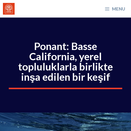
İçeriğe
MENU
atla
Ponant: Basse
California, yerel
topluluklarla birlikte
inşa edilen bir keşif