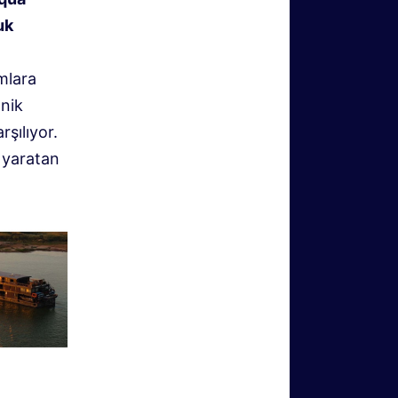
uk
amlara
onik
şılıyor.
 yaratan