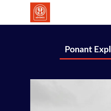
İçeriğe
atla
Ponant Expl