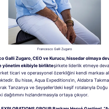
Francesco Galli Zugaro
o Galli Zugaro, CEO ve Kurucu, hissedar olmaya d
e yönetim ekibiyle birlikte
şirkete liderlik etmeye de
irket ticari ve operasyonel özerkliğini kendi markası a
ktedir. Bu hisse, Aqua Expeditions’ın, Aldabra Takıma
rak Tanzanya ve Seyşeller’deki keşif rotalarıyla Doğu
ki dağıtımını hızlandırmasıyla ortaya çıkıyor.
EXPLORATIONS GROUP Başkanı Hervé Gastinel, “A