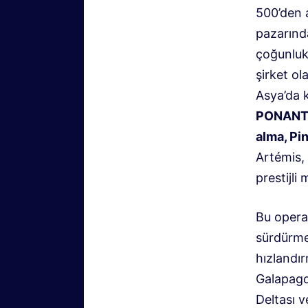
500’den a
pazarınd
çoğunluk 
şirket o
Asya’da 
PONANT E
alma, Pin
Artémis, 
prestijli
Bu opera
sürdürme
hızlandı
Galapago
Deltası v