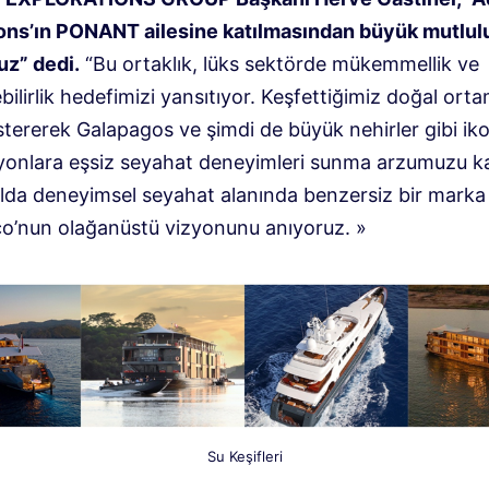
ons’ın PONANT ailesine katılmasından büyük mutlul
z” dedi.
“Bu ortaklık, lüks sektörde mükemmellik ve
bilirlik hedefimizi yansıtıyor. Keşfettiğimiz doğal ort
stererek Galapagos ve şimdi de büyük nehirler gibi ik
yonlara eşsiz seyahat deneyimleri sunma arzumuzu kar
ılda deneyimsel seyahat alanında benzersiz bir marka
o’nun olağanüstü vizyonunu anıyoruz. »
Su Keşifleri