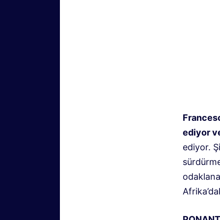
Francesc
ediyor v
ediyor. Ş
sürdürme
odaklana
Afrika’da
PONANT 