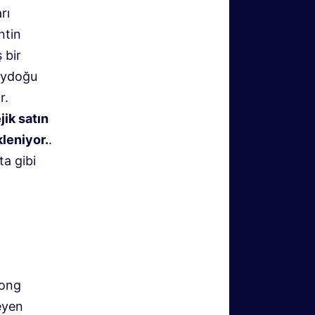
rı
ntin
 bir
neydoğu
r.
ik satın
kleniyor.
.
ta gibi
kong
leyen