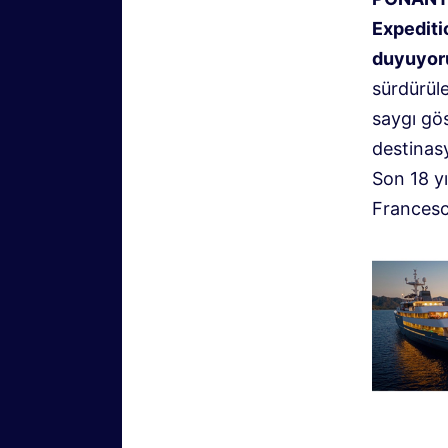
Expediti
duyuyoru
sürdürüle
saygı gö
destinas
Son 18 y
Francesc