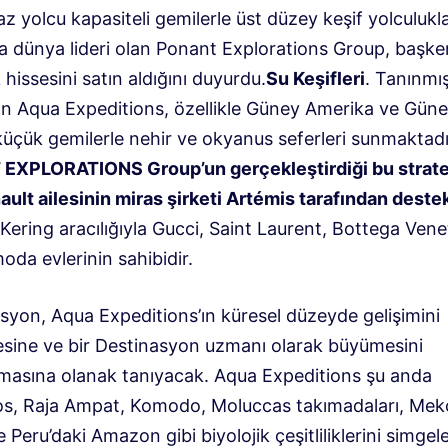
z yolcu kapasiteli gemilerle üst düzey keşif yolculukla
a dünya lideri olan Ponant Explorations Group, başke
hissesini satın aldığını duyurdu.
Su Keşifleri
. Tanınmış
lan Aqua Expeditions, özellikle Güney Amerika ve Gü
küçük gemilerle nehir ve okyanus seferleri sunmaktadı
XPLORATIONS Group’un gerçekleştirdiği bu stratej
ault ailesinin miras şirketi Artémis tarafından deste
Kering aracılığıyla Gucci, Saint Laurent, Bottega Vene
 moda evlerinin sahibidir.
syon, Aqua Expeditions’ın küresel düzeyde gelişimini
sine ve bir Destinasyon uzmanı olarak büyümesini
rmasına olanak tanıyacak. Aqua Expeditions şu anda
s, Raja Ampat, Komodo, Moluccas takımadaları, Me
e Peru’daki Amazon gibi biyolojik çeşitliliklerini simge