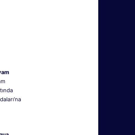
evam
vam
ltında
daları’na
qua