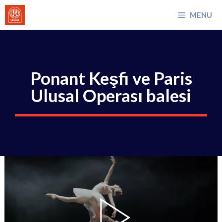
İçeriğe
MENU
atla
Ponant Keşfi ve Paris
Ulusal Operası balesi