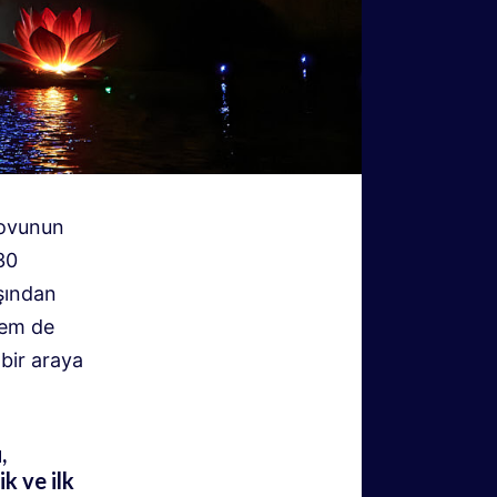
şovunun
30
ışından
hem de
 bir araya
,
k ve ilk