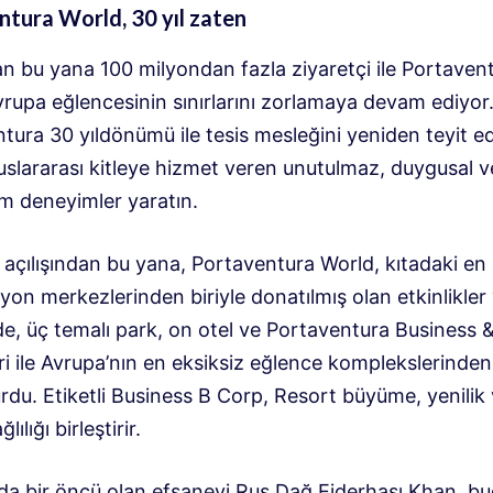
tura World, 30 yıl zaten
an bu yana 100 milyondan fazla ziyaretçi ile Portaven
vrupa eğlencesinin sınırlarını zorlamaya devam ediyor
tura 30 yıldönümü ile tesis mesleğini yeniden teyit ed
luslararası kitleye hizmet veren unutulmaz, duygusal v
 deneyimler yaratın.
 açılışından bu yana, Portaventura World, kıtadaki en p
on merkezlerinden biriyle donatılmış olan etkinlikler 
de, üç temalı park, on otel ve Portaventura Business 
eri ile Avrupa’nın en eksiksiz eğlence komplekslerinden 
rdu. Etiketli Business B Corp, Resort büyüme, yenilik
lılığı birleştirir.
a bir öncü olan efsanevi Rus Dağ Ejderhası Khan, b