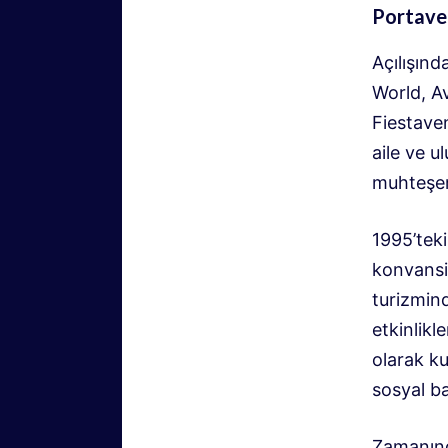
Portaven
Açılışınd
World, A
Fiestaven
aile ve u
muhteşem
1995’teki
konvansiy
turizmin
etkinlikl
olarak ku
sosyal bağ
Zamanınd