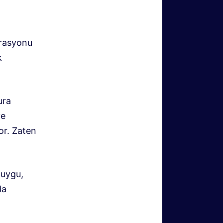
grasyonu
k
ura
ve
yor. Zaten
duygu,
da