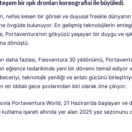
eşem bir ışık dronları koreografisi ile büyüledi.
i, nefes kesen bir görsel ve duyusal freskle dünyanın
ine övgüde bulunuyor. En gelişmiş teknolojilerin ente
e, Portaventura’nın gökyüzü yaşayan bir duygu ve ışı
una dönüştü.
an daha fazlası, Fiesventura 30 yıldönümü, Portavent
ın eğlence tedarikinde yeni bir dönemi temsil ediyor 
beceriyi, teknolojik yeniliği ve anlatı gücünü birleştiri
n en iddialı gece şovlarından biri olarak öne çıkıyor.
şovla Portaventura World, 21 Haziran’da başlayan ve 
e kutlama işareti altında yer alan 2025 yaz sezonunu 