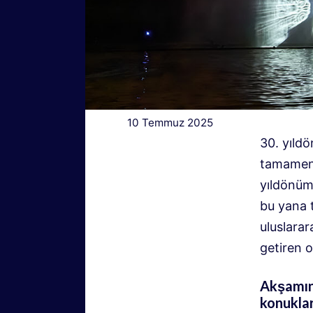
10 Temmuz 2025
30. yıld
tamamen 
yıldönümü
bu yana 
uluslarar
getiren 
Akşamın 
konuklar