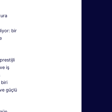
tura
.
iyor: bir
e
restijli
ve iş
&
biri
 ve güçlü
ugün