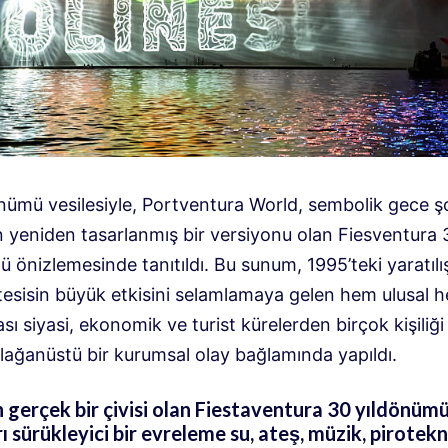
önümü vesilesiyle, Portventura World, sembolik gece 
yeniden tasarlanmış bir versiyonu olan Fiesventura 
 önizlemesinde tanıtıldı. Bu sunum, 1995’teki yaratıl
tesisin büyük etkisini selamlamaya gelen hem ulusal 
ası siyasi, ekonomik ve turist kürelerden birçok kişiliği
olağanüstü bir kurumsal olay bağlamında yapıldı.
gerçek bir çivisi olan Fiestaventura 30 yıldönümü
ı sürükleyici bir evreleme su, ateş, müzik, pirotekni