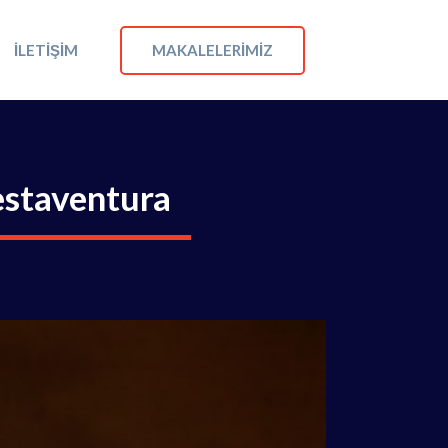
MAKALELERIMIZ
İLETIŞIM
estaventura