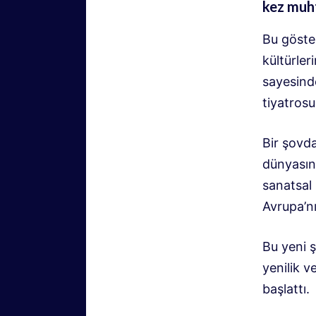
kez muht
Bu göster
kültürler
sayesind
tiyatros
Bir şovd
dünyasın
sanatsal 
Avrupa’nı
Bu yeni 
yenilik v
başlattı.