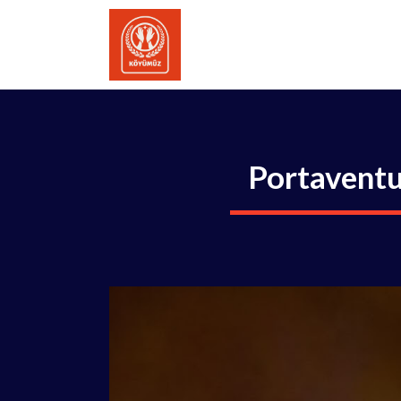
İçeriğe
atla
Portaventu