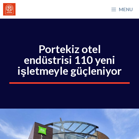
İçeriğe
MENU
atla
Portekiz otel
endüstrisi 110 yeni
işletmeyle güçleniyor