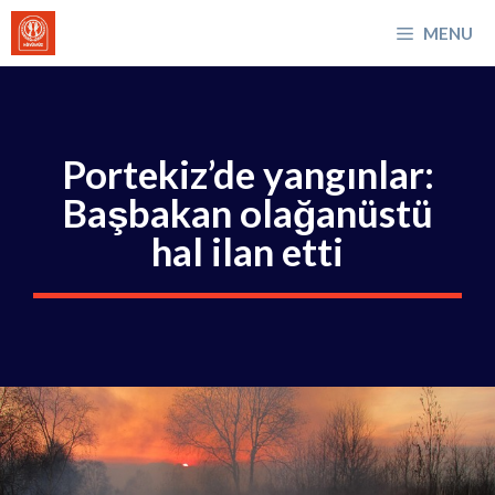
İçeriğe
MENU
atla
Portekiz’de yangınlar:
Başbakan olağanüstü
hal ilan etti