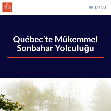
İçeriğe
MENU
atla
Québec’te Mükemmel
Sonbahar Yolculuğu